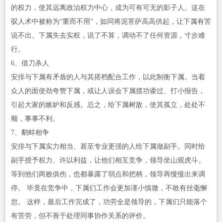
的权力，使其远离政治权力中心，成为可有可无的影子人。这在
驭人术中被称为“重而不用”，如同将泥菩萨高高供起，让下属有苦
说不出。下属失去实权，说了不算，调动不了任何资源，寸步难
行。
6、借刀杀人
安排与下属有矛盾的人与其搭档配合工作，以此制衡下属。当着
众人的面使劲夸赞下属，或让人误会下属揽功诿过、打小报告，
引起大家的嫉妒和反感。总之，给下属树敌，使其孤立，处处不
顺，事事不利。
7、鹬蚌相争
安排与下属实力相当、甚至专业更强的人给下属做副手。同时给
副手授予权力、许以利益，让他们相互竞争，领导坐山观虎斗。
等到他们两败俱伤，也都暴露了弱点和把柄，领导再慢慢出来调
停。 毕竟在竞争中，下属们工作会更加谨小慎微，不敢有丝毫懈
怠。 这样，最后工作完成了，功劳全是领导的，下属们只能落个
有苦劳，但不善于处理同事协作关系的评价。