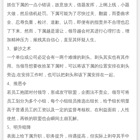
抓住下属的一点小错误，故意放大，借题发挥，上纲上线，小题
大做，然后借机处罚。下属可能为了尽快过关、翻篇，而委曲求
全、忍辱负重，检讨、道歉、认罚，即便有的指责并不合理也忍
了下来。然而，下属越是退让，领导越会对其进行心理打击，增
加精神压力，摧残其自信心，直至其怀疑人生。
3、掺沙之术
一个单位或公司必定会有一两个难缠的刺头。刺头其实也有其作
用。当领导想要收拾某下属时，可以将该下属的位置安排在刺头
旁边;在安排工作时，也可以把刺头和该下属安排在一起。
4、推恩令
若员工抱团对付领导，形成攻守联盟，企图法不责众。领导可将
员工划分为多个小组，每个小组组员推选出组长，给予组长明显
高于普通员工的工资以及一定的监督考核权。在利益面前，人性
使然，再铁的联盟也会瞬间土崩瓦解。
5、明升暗降
表面上给下属升职，职务提升，待遇提高，但实际上剥夺其手中