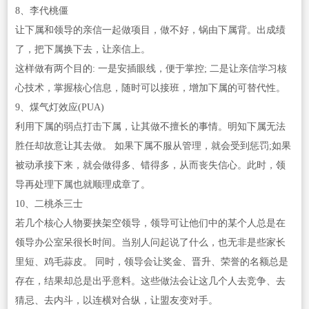
8、李代桃僵
让下属和领导的亲信一起做项目，做不好，锅由下属背。出成绩
了，把下属换下去，让亲信上。
这样做有两个目的: 一是安插眼线，便于掌控; 二是让亲信学习核
心技术，掌握核心信息，随时可以接班，增加下属的可替代性。
9、煤气灯效应(PUA)
利用下属的弱点打击下属，让其做不擅长的事情。明知下属无法
胜任却故意让其去做。 如果下属不服从管理，就会受到惩罚;如果
被动承接下来，就会做得多、错得多，从而丧失信心。此时，领
导再处理下属也就顺理成章了。
10、二桃杀三士
若几个核心人物要挟架空领导，领导可让他们中的某个人总是在
领导办公室呆很长时间。当别人问起说了什么，也无非是些家长
里短、鸡毛蒜皮。 同时，领导会让奖金、晋升、荣誉的名额总是
存在，结果却总是出乎意料。这些做法会让这几个人去竞争、去
猜忌、去内斗，以连横对合纵，让盟友变对手。