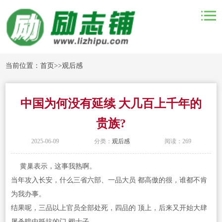
当前位置：
首页
>>
观后感
中国为何没有延续 大几百上千年的
贵族?
2025-06-09
分类：
观后感
阅读：269
黄巢表示，这事我熟啊。
当年攻入长安，什么三省六部、一品大员 都高傲的很，谁都不肯
为我办事。
结果呢，三品以上官员全部处死，四品的 顶上，后来又开始大肆
屠杀暗中抵抗的门 阀士子。