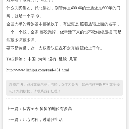
什么关陇集团、代北集团，别管你是400 年的士族还是600年的门
阀，就是一个字 杀。
全国大半的贵族基本都被砍了，有些更是 照着族谱上面的名字，
一个一个找，全家 都没跑掉，侥幸活下来的也不敢继续显摆 而是
能藏多深藏多深。
要不是黄巢，这一支权贵队伍说不定真能 延续上千年。
TAG标签：
中国
为何
没有
延续
几百
http://www.lizhipu.com/read-451.html
郑重声明：部分文章来源于网络，仅作为参考，如果网站中图片和文字侵
犯了您的版权，请联系我们处理！
上一篇：
从古至今 舅舅的地位有多高
下一篇：
让心纯粹，过清雅生活