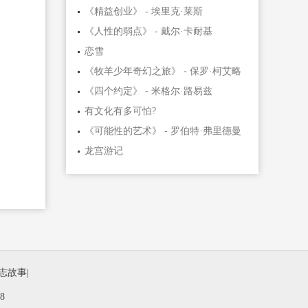
《精益创业》 - 埃里克·莱斯
《人性的弱点》 - 戴尔·卡耐基
恋雪
《牧羊少年奇幻之旅》 - 保罗·柯艾略
《四个约定》 - 米格尔·路易兹
有文化有多可怕?
《可能性的艺术》 - 罗伯特·弗里德曼
龙宫游记
志故事
|
8