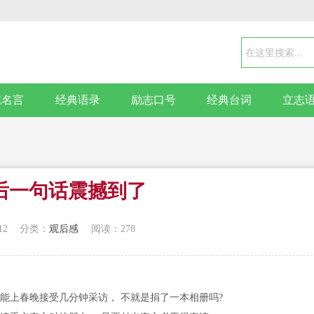
志名言
经典语录
励志口号
经典台词
立志
后一句话震撼到了
12
分类：
观后感
阅读：278
能上春晚接受几分钟采访， 不就是捐了一本相册吗?