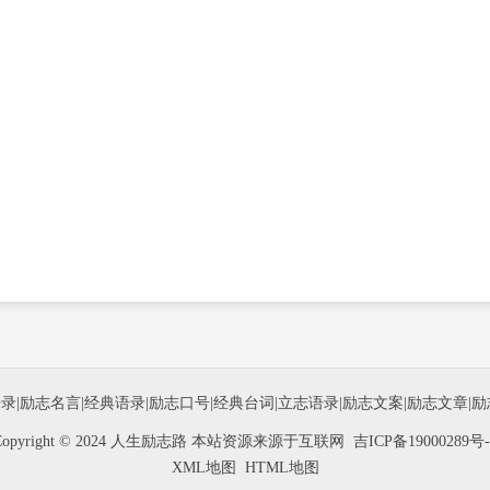
语录
|
励志名言
|
经典语录
|
励志口号
|
经典台词
|
立志语录
|
励志文案
|
励志文章
|
励
Copyright © 2024 人生励志路 本站资源来源于互联网
吉ICP备19000289号-
XML地图
HTML地图