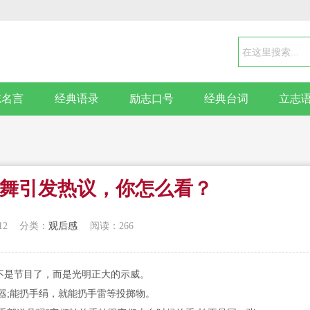
志名言
经典语录
励志口号
经典台词
立志
舞引发热议，你怎么看？
12
分类：
观后感
阅读：266
不是节目了，而是光明正大的示威。
器;能扔手绢，就能扔手雷等投掷物。