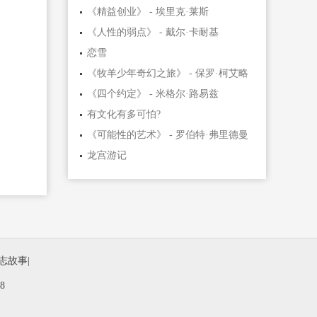
《精益创业》 - 埃里克·莱斯
《人性的弱点》 - 戴尔·卡耐基
恋雪
《牧羊少年奇幻之旅》 - 保罗·柯艾略
《四个约定》 - 米格尔·路易兹
有文化有多可怕?
《可能性的艺术》 - 罗伯特·弗里德曼
龙宫游记
志故事
|
8