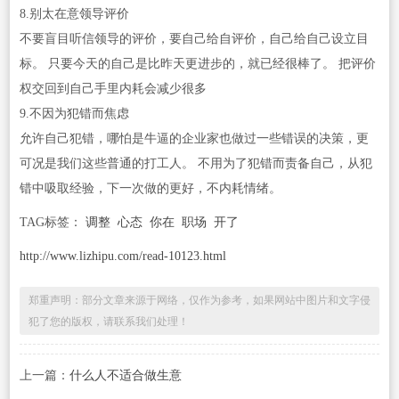
8.别太在意领导评价
不要盲目听信领导的评价，要自己给自评价，自己给自己设立目
标。 只要今天的自己是比昨天更进步的，就已经很棒了。 把评价
权交回到自己手里内耗会减少很多
9.不因为犯错而焦虑
允许自己犯错，哪怕是牛逼的企业家也做过一些错误的决策，更
可况是我们这些普通的打工人。 不用为了犯错而责备自己，从犯
错中吸取经验，下一次做的更好，不内耗情绪。
TAG标签：
调整
心态
你在
职场
开了
http://www.lizhipu.com/read-10123.html
郑重声明：部分文章来源于网络，仅作为参考，如果网站中图片和文字侵
犯了您的版权，请联系我们处理！
上一篇：
什么人不适合做生意