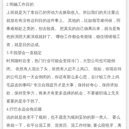
2.明确工作目的
上班就是为了拿自己的劳动力去换取收入。所以我们的关注重点
就放在有没有达到目的这件事上。 其他的，比如领导难伺候，同
事难相处之类的，别去较真。 把真实的自己抽离出来，就当是角
色扮演陪大家演戏就好了。 哪份工作都会有烦恼，稳住情绪领工
资，就是目的达成。
3.不指望会一直稳定
时局随时在变，热门行业可能会变得冷门，大型公司也可能倒
闭。 依然有人混出了头，依然有人赶不上风口。 假如，你现在待
的公司总有一天会倒闭的，你还有那么多心思，去计较工作上鸡
毛蒜皮的事吗? 专注自我提升才是大事，保持好奇心，保持求知
欲，保持竞争力，将来才有更多选择的机会，不要被职场上无关
紧要的是非干扰了。
4.拧巴永远会拖后腿
说的就是改变不了规则，也不愿意为规则妥协的那一类人。 要么
将就一下，在平台混工资、混资历、混工作经验; 要么咬咬牙，离