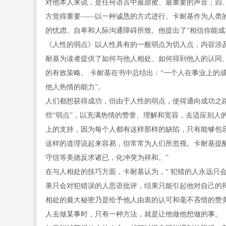
对他本人来说，是任何语言中最甜蜜、最重要的声音；四
方觉得重要——以一种诚恳的方式进行。卡耐基作为人类
的忧虑、自卑和人际沟通障碍所致。他提出了“相信你能成
《人性的弱点》以人性具有的一般弱点为切入点，内容涉
耐基为读者提供了如何与他人相处、如何得到他人的认同
的有效策略。 卡耐基在书中总结出：“一个人在事业上的
他人热情的能力”。
人们都想获得成功，但由于人性的弱点，使得通向成功之
些“弱点”，以充满热情的赞誉、理解和宽容，去适应别人
上的支持，因为每个人都有这样那样的缺陷，只有能够包
这样的道理说起来容易，但常常为人们所忽视。卡耐基提
守信等美德反求诸已，化冲突为祥和。”
在与人相处的技巧方面，卡耐基认为，“ 犯错的人永远只
果只会对犯错误的人恶语批评，结果只能引起他对自己的
相处的最大秘密乃是给予他人由衷的认可和毫不吝惜的赞美
人去做某事时，只有一种方法，就是让他做他想做的事。