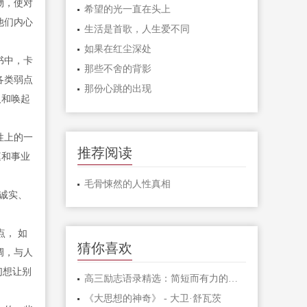
物，使对
希望的光一直在头上
他们内心
生活是首歌，人生爱不同
如果在红尘深处
书中，卡
那些不舍的背影
各类弱点
那份心跳的出现
人和唤起
性上的一
推荐阅读
庭和事业
毛骨悚然的人性真相
诚实、
， 如
猜你喜欢
调，与人
们想让别
高三励志语录精选：简短而有力的激励句子
《大思想的神奇》 - 大卫·舒瓦茨