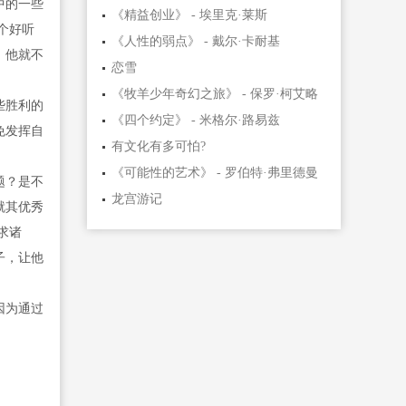
中的一些
《精益创业》 - 埃里克·莱斯
个好听
《人性的弱点》 - 戴尔·卡耐基
，他就不
恋雪
《牧羊少年奇幻之旅》 - 保罗·柯艾略
些胜利的
《四个约定》 - 米格尔·路易兹
免发挥自
有文化有多可怕?
《可能性的艺术》 - 罗伯特·弗里德曼
题？是不
龙宫游记
就其优秀
求诸
子，让他
因为通过