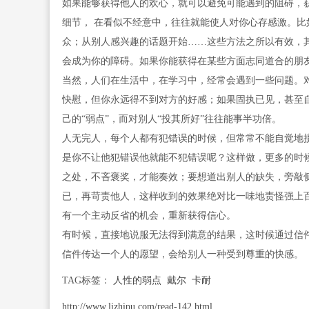
如果能够获得他人的欢心，就可以避免可能遇到的阻碍，
细节， 在看似不经意中，往往就能使人对你心存感激。
众；从别人感兴趣的话题开始……这些方法之所以有效，
会成为你的障碍。如果你能获得在某些方面志同道合的朋友
当然，人们在生活中，在学习中，经常会遇到一些问题。
快慰，但你永远得不到对方的好感；如果固执已见，甚至
己的“弱点”，而对别人“投其所好”往往能事半功倍。
人无完人，每个人都有犯错误的时候，但常常不能自觉地
是你不让他犯错误他就能不犯错误呢？这样做，更多的时
之处，不吝褒奖，才能奏效；要想道出别人的缺失，旁敲
已，再苛责他人，这样收到的效果绝对比一味地责怪强上
有一个主动反省的机会，重新获得信心。
有时候，直接地说服无法得到满意的结果，这时候通过信
信件传达一个人的愿望，会给别人一种受到尊重的快感。
TAG标签：
人性的弱点
戴尔
卡耐
http://www.lizhipu.com/read-142.html