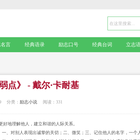
志名言
经典语录
励志口号
经典台词
立志
点》 - 戴尔·卡耐基
9
分类：
励志小说
阅读：331
更好地理解他人，建立和谐的人际关系。
：一、对别人表现出诚挚的关切；二、微笑；三、记住他人的名字，一个