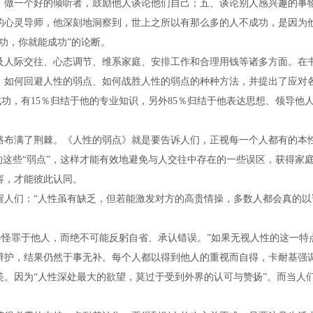
、做一个好的倾听者，鼓励他人谈论他们自己；五、谈论别人感兴趣的事
的心灵导师，他深刻地洞察到，世上之所以有那么多的人不成功，是因为
功，你就能成功”的论断。
及人际交往、心态调节、维系家庭、安排工作和合理用钱等诸多方面。在
、如何回避人性的弱点、如何战胜人性的弱点的种种方法，并提出了应对
成功，有15％归结于他的专业知识，另外85％归结于他表达思想、领导他
路布满了荆棘。《人性的弱点》就是要告诉人们，正视每一个人都有的本
的这些“弱点”，这样才能有效地避免与人交往中存在的一些误区，获得家
容，才能彼此认同。
醒人们：“人性虽有缺乏，但若能激发对方的高贵情操，多数人都会真的以
会怪罪于他人，而绝不可能反躬自省、承认错误。”如果无视人性的这一特点
辩护，结果仍然于事无补。每个人都以得到他人的重视而自得，卡耐基强
。因为“人性深处最大的欲望，莫过于受到外界的认可与赞扬”。而当人