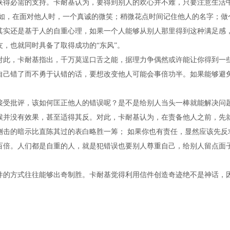
获得必需的支持。卡耐基认为，要得到别人的欢心并不难，只要注意生活
比如，在面对他人时，一个真诚的微笑；稍微花点时间记住他人的名字；做
其实还是基于人的自重心理，如果一个人能够从别人那里得到这种满足感
，也就同时具备了取得成功的“东风”。
对此，卡耐基指出，千万莫逞口舌之能，据理力争偶然或许能让你得到一
自己错了而不勇于认错的话，要想改变他人可能会事倍功半。如果能够避
接受批评，该如何匡正他人的错误呢？是不是给别人当头一棒就能解决问
候并没有效果，甚至适得其反。对此，卡耐基认为，在责备他人之前，先
侧击的暗示比直陈其过的表白略胜一筹； 如果你也有责任，显然应该先反
百倍。人们都是自重的人，就是犯错误也要别人尊重自己，给别人留点面
件的方式往往能够出奇制胜。卡耐基觉得利用信件创造奇迹绝不是神话，