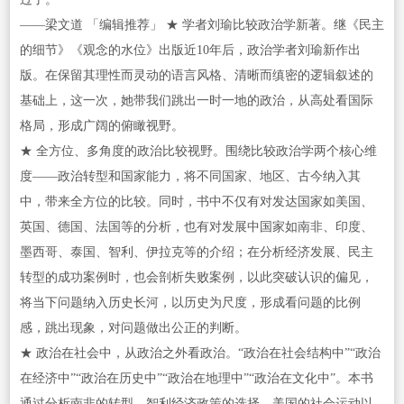
——梁文道 「编辑推荐」 ★ 学者刘瑜比较政治学新著。继《民主
的细节》《观念的水位》出版近10年后，政治学者刘瑜新作出
版。在保留其理性而灵动的语言风格、清晰而缜密的逻辑叙述的
基础上，这一次，她带我们跳出一时一地的政治，从高处看国际
格局，形成广阔的俯瞰视野。
★ 全方位、多角度的政治比较视野。围绕比较政治学两个核心维
度——政治转型和国家能力，将不同国家、地区、古今纳入其
中，带来全方位的比较。同时，书中不仅有对发达国家如美国、
英国、德国、法国等的分析，也有对发展中国家如南非、印度、
墨西哥、泰国、智利、伊拉克等的介绍；在分析经济发展、民主
转型的成功案例时，也会剖析失败案例，以此突破认识的偏见，
将当下问题纳入历史长河，以历史为尺度，形成看问题的比例
感，跳出现象，对问题做出公正的判断。
★ 政治在社会中，从政治之外看政治。“政治在社会结构中”“政治
在经济中”“政治在历史中”“政治在地理中”“政治在文化中”。本书
通过分析南非的转型、智利经济政策的选择、美国的社会运动以