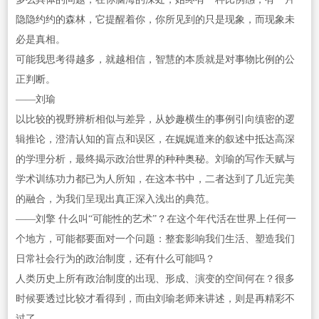
隐隐约约的森林，它提醒着你，你所见到的只是现象，而现象未
必是真相。
可能我思考得越多，就越相信，智慧的本质就是对事物比例的公
正判断。
——刘瑜
以比较的视野辨析相似与差异，从妙趣横生的事例引向缜密的逻
辑推论，澄清认知的盲点和误区，在娓娓道来的叙述中抵达高深
的学理分析，最终揭示政治世界的种种奥秘。刘瑜的写作天赋与
学术训练功力都已为人所知，在这本书中，二者达到了几近完美
的融合，为我们呈现出真正深入浅出的典范。
——刘擎 什么叫“可能性的艺术”？在这个年代活在世界上任何一
个地方，可能都要面对一个问题：整套影响我们生活、塑造我们
日常社会行为的政治制度，还有什么可能吗？
人类历史上所有政治制度的出现、形成、演变的空间何在？很多
时候要透过比较才看得到，而由刘瑜老师来讲述，则是再精彩不
过了。