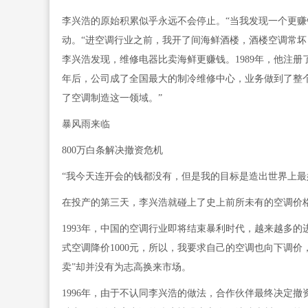
李兴浩的原始积累似乎永远不会停止。“当我发现一个更赚
动。“进空调行业之前，我开了间海鲜酒楼，酒楼空调常坏
李兴浩发现，维修电器比卖海鲜更赚钱。1989年，他注
年后，公司成了全国最大的制冷维修中心，业务做到了整个
了空调制造这一领域。”
暴风雨来临
800万白条解决撤资危机
“我今天连开会的钱都没有，但是我的目标是造出世界上最
在投产的第三天，李兴浩就碰上了史上前所未有的空调价格
1993年，中国的空调行业即将结束暴利时代，越来越多的
式空调降价1000元，所以，我要求自己的空调也向下调价，
卖”却并没有为志高换来市场。
1996年，由于不认同李兴浩的做法，合作伙伴最终决定