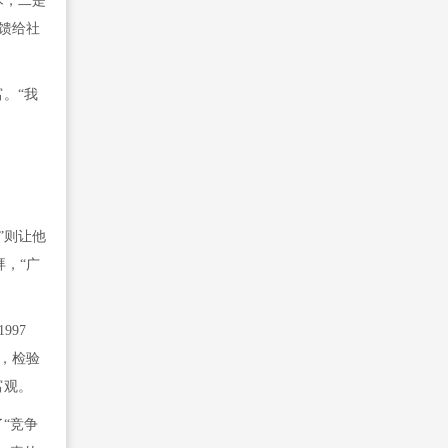
术，二是
馈给社
。“我
”则让他
，“广
97
，检验
富观。
“竞争