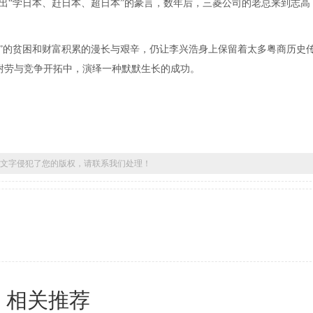
出“学日本、赶日本、超日本”的豪言，数年后，三菱公司的老总来到志高
”的贫困和财富积累的漫长与艰辛，仍让李兴浩身上保留着太多粤商历史
耐劳与竞争开拓中，演绎一种默默生长的成功。
文字侵犯了您的版权，请联系我们处理！
相关推荐