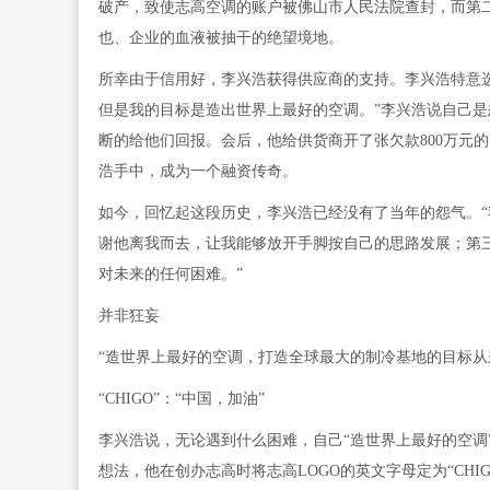
破产，致使志高空调的账户被佛山市人民法院查封，而第
也、企业的血液被抽干的绝望境地。
所幸由于信用好，李兴浩获得供应商的支持。李兴浩特意
但是我的目标是造出世界上最好的空调。”李兴浩说自己
断的给他们回报。会后，他给供货商开了张欠款800万元的
浩手中，成为一个融资传奇。
如今，回忆起这段历史，李兴浩已经没有了当年的怨气。
谢他离我而去，让我能够放开手脚按自己的思路发展；第
对未来的任何困难。”
并非狂妄
“造世界上最好的空调，打造全球最大的制冷基地的目标从
“CHIGO”：“中国，加油”
李兴浩说，无论遇到什么困难，自己“造世界上最好的空调”
想法，他在创办志高时将志高LOGO的英文字母定为“CHI