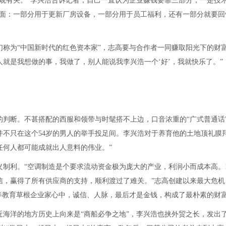
观有关。”李兴浩告诉记者，自己一直认为企业赚钱要靠三部分，一是技
方面：一部分用于更新厂房设备，一部分用于员工福利，还有一部分就要回
称为“中国新时代的红色资本家”，志高要与合作者一同赚取阳光下的财富
就是我想做的事，我做了，别人能说我李兴浩一个‘好’，我就快乐了。”
判断。不甚搭配的西服和领带与时髦搭不上边，口音浓重的“广式普通话
不只在这个54岁的男人的举手投足间。李兴浩对于养育他的土地顶礼膜拜
任何人都可能成就出人意料的伟业。”
制利。“空调制造是个要求流动资金极为庞大的产业，利润小而成本高。19
信，赢得了所有供应商的支持，顺利渡过了难关。”志高创建以来最大危机
等教育草根企业家心中，诚信、人脉，最后才是金钱，构成了最朴素的财
海洋的地方历史上向来是“商船必争之地”，李兴浩也挟外贸之长，发出了