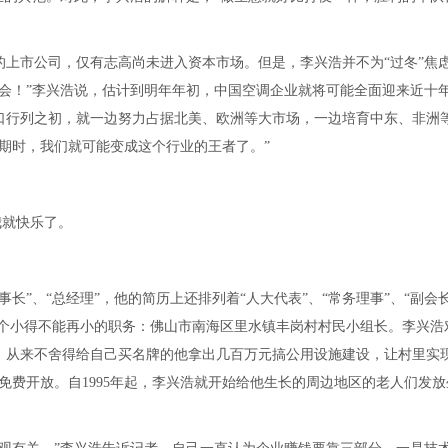
上市公司，仅有志高尚未进入资本市场。但是，李兴浩并不为“过冬”焦
会！”李兴浩说，估计到明年年初，中国空调企业就将可能全面迎来近十
口行列之初，就一边努力占据北美、欧洲等大市场，一边培育中东、非洲
期时，我们就可能变成这个行业的王者了。”
我就快乐了。
长”、“总经理”，他的简历上还排列着“人大代表”、“常务理事”、“副会长
一个小得不能再小的职务：佛山市南海区里水镇丰岗村村民小组长。李兴浩
，从来不舍得给自己买名牌的他拿出几百万元搞公用设施建设，让村里实现
免费开放。自1995年起，李兴浩就开始给他生长的周边地区的老人们发放