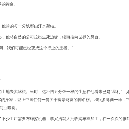
界的舞台。
，他挣的每一分钱都由汗水凝结。
心，他将自己的公司拉出生死边缘，继而推向世界的舞台。
周期，我们可能已经变成这个行业的王者。”
”
年的土地去卖冰棍。当时，这种四五分钱一根的生意在他看来已是“暴利”。
够的身家，登上中国任何一份关于富豪财富的排名榜。和很多粤商一样，“
商业嗅觉。
了不少工厂需要布碎擦机器，李兴浩就大批收购布碎加工，在一次次的推