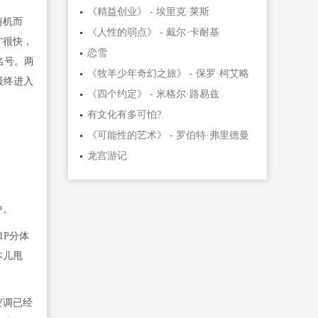
《精益创业》 - 埃里克·莱斯
随机而
《人性的弱点》 - 戴尔·卡耐基
”很快，
恋雪
名号。两
《牧羊少年奇幻之旅》 - 保罗·柯艾略
最终进入
《四个约定》 - 米格尔·路易兹
有文化有多可怕?
《可能性的艺术》 - 罗伯特·弗里德曼
龙宫游记
中。
1P分体
本儿甩
空调已经