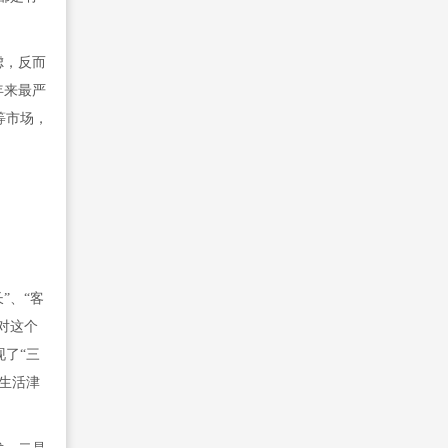
虑，反而
年来最严
等市场，
”、“客
对这个
了“三
生活津