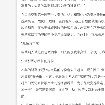
准备的，失败的军队都是因为没有准备好。”
在目前空调第一阵营中，美的、格力和海尔均为资本雄厚的
感到兴奋。“危机，危机，在我看来，越是有危险就越有机
峻的局面。而出于规避风险的长远考虑，志高早在跻身出
帮助这些市场中的中小客户慢慢成长。“等到下一轮经济周
“红色资本家”
帮助别人就是我想做的事，别人能说我李兴浩一个‘好’，
炫耀村民小组长的身份
26年的财富变迁让李兴浩的身份也多了起来。现在除了“董事
座教授”等头衔，不过，他最乐于向人们“炫耀”的，却是
村民们无记名投票产生的选择很看重，为了兑现竞选承诺
通一平”，还兴建敬老院、文化室、幼儿园等，对村民全部
贴。