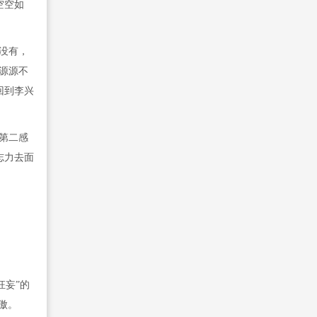
空空如
没有，
源源不
回到李兴
第二感
志力去面
狂妄”的
傲。