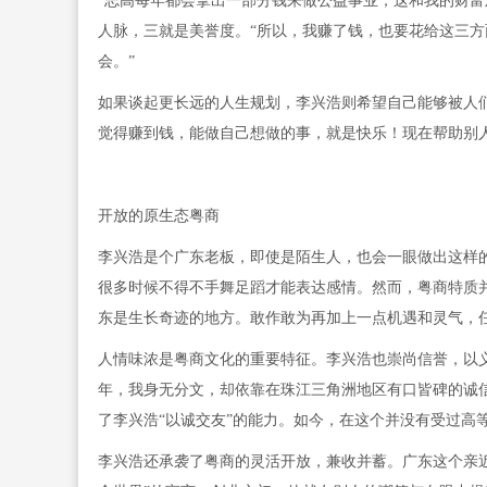
“志高每年都会拿出一部分钱来做公益事业，这和我的财富
人脉，三就是美誉度。“所以，我赚了钱，也要花给这三
会。”
如果谈起更长远的人生规划，李兴浩则希望自己能够被人们
觉得赚到钱，能做自己想做的事，就是快乐！现在帮助别人
开放的原生态粤商
李兴浩是个广东老板，即使是陌生人，也会一眼做出这样的
很多时候不得不手舞足蹈才能表达感情。然而，粤商特质并
东是生长奇迹的地方。敢作敢为再加上一点机遇和灵气，
人情味浓是粤商文化的重要特征。李兴浩也崇尚信誉，以义
年，我身无分文，却依靠在珠江三角洲地区有口皆碑的诚
了李兴浩“以诚交友”的能力。如今，在这个并没有受过高
李兴浩还承袭了粤商的灵活开放，兼收并蓄。广东这个亲近