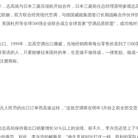
5年，志高就与日本三菱压缩机开始合作，日本三菱前任总经理原明参观志
代联姻，双方联合经营现代空调，与德国威能集团签订长期战略合作伙伴
能、美国杜邦等全球500强企业联合成立全球首家“空调品质联盟”，成功地
。1999年，志高空调出口挪威，当地经销商将每台零售价卖到了1500
讲英语的人，只要能够拉来国外的单，生意做不做得成，一律奖励。做成
家注册商标。
。
元人民币的出口订单而高速运转，“这批空调将在明年3月份之前全部交货
，但志高却保持着出口销量增长50％以上的业绩。前不久，李兴浩还登上了
业的典范。对此，李兴浩的解释是，“做生意就好比打仗一样，胜利的军队