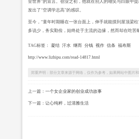
全世界”的宣言。创业之初，他就在别人的嘲笑与白眼中提
发出了“空调学志高”的感叹。
至今，“童年时期睡在一张台面上，伸手就能摸到屋顶梁柱
多说少，务实勤俭，始终处于主流的边缘，然而却在吃苦
TAG标签：
凝结
汗水
继而
分钱
视作
信条
福布斯
http://www.lizhipu.com/read-14817.html
郑重声明：部分文章来源于网络，仅作为参考，如果网站中图片和
上一篇：
一个女企业家的创业成功故事
下一篇：
让心纯粹，过清雅生活