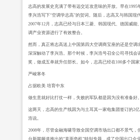
志高的发展史充满了带有远交近攻意味的开放。早在199
李兴浩写下“空调学志高”的贺词。随后，志高又与韩国现
2007年12月，志高已经与日本三菱、韩国现代、德国威
调产业资源进行了有效整合。
然而，真正将志高送上中国第四大空调商宝座的还是空调出口
深深触动了李兴浩。那个时候，李兴浩号召全公司寻找会
奖，做成五单就升任部长。如今，志高已经在100多个国
严峻寒冬
占据欧美 培育中东
做生意就好比打仗一样，失败的军队都是因为没有准备好
这两天，志高的生产线因为与土耳其一家电集团签订的2亿
浩说。
2008年，尽管金融海啸导致全国空调市场出口都不景气
台新闻频道推出的“直面危机”特别专题，成了中国出口企