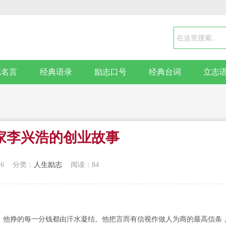
志名言
经典语录
励志口号
经典台词
立志
家李兴浩的创业故事
26
分类：
人生励志
阅读：84
，他挣的每一分钱都由汗水凝结。他把言而有信视作做人为商的最高信条