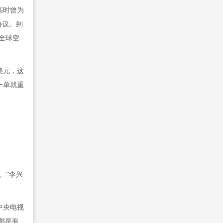
高时曾为
协议。到
对全球空
美元，这
一单就重
。”李兴
中央电视
都是有