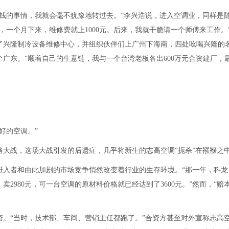
钱的事情，我就会毫不犹豫地转过去。”李兴浩说，进入空调业，同样是
，一个月下来，维修费就上1000元。后来，我就干脆请一个师傅来工作。
册了兴隆制冷设备维修中心，并组织伙伴们上广州下海南，四处吆喝兴隆的
广东。“顺着自己的生意链，我与一个台湾老板各出600万元合资建厂，
好的空调。”
大战，这场大战引发的后遗症，几乎将新生的志高空调“扼杀”在襁褓之
进入者和由此加剧的市场竞争悄然改变着行业的生存环境。“那一年，科龙
卖2980元，可一台空调的原材料价格就已经达到了3600元。”然而，“赔
撤资。“当时，技术部、车间、营销主任都跑了。”合资方甚至对外宣称志高