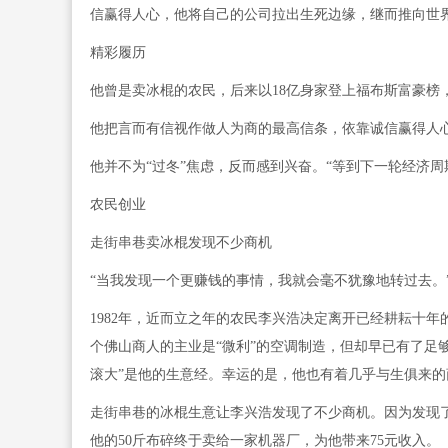
信赢得人心，他将自己的公司拉出生死边缘，继而推向世
精彩履历
他曾是卖冰棍的农民，后来以18亿身家登上福布斯富豪榜
他把言而有信视作做人为商的最高信条，依靠诚信赢得人
他并不为“过冬”焦虑，反而感到兴奋。“等到下一轮经济
农民创业
走街串巷卖冰棍发现不少商机
“当我发现一个更赚钱的事情，我就会毫不犹豫地转过去。
1982年，近而立之年的农民李兴浩决定离开已经耕耘十
个佛山商人的主业是“微利”的空调制造，但却早已有了足
滚大”是他的生意经。幸运的是，他也有着几乎与生俱来的
走街串巷的冰棍生意让李兴浩发现了不少商机。因为发现
他的50斤布碎终于卖给一家机器厂，为他带来75元收入。