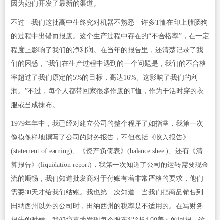
因为她们开发了最新的渠道。
不过，我们这批高中生终究对机器不熟悉，许多T恤在印上腊肠狗
的过程中出错而报废。这个生产过程中存在的“不合格率”，在一定
程度上影响了我们的净利润。在当年的报告里，还清楚记录了我
们的困惑，“我们在生产过程中遇到的一个问题是，我们的不合格
率超过了我们原定的5%的目标，高达16%。这影响了我们的利
润。”不过，每个人都带回家很多作废的T恤，作为干活时穿的衣
服或当成抹布。
1979年年中，我已经对建立公司的整个程序了如指掌，我第一次
像模像样地撰写了公司的财务报告，不但包括《收入报告》
(statement of earning)、《资产负债表》(balance sheet)、还有《清
算报告》(liquidation report)，我第一次知道了公司的运转需要现金
流的顺畅，我们知道批发商对于付账有着非常严格的要求，他们
需要30天才给我们结账。我也第一次知道，当我们把商品销售到
田纳西州以外的公司时，田纳西州的税率是不适用的。在写财务
报告的时候，我们惊喜地发现每个股东得到64.90美元的回报，这