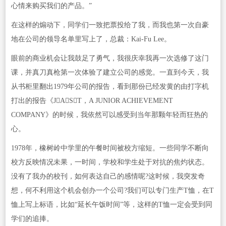
心情来购买我们的产品。”
在这样的煽动下，同学们一致把票投给了我，而我也第一次自豪
地在公司的领导名单里写上了，总裁：Kai-Fu Lee。
眼前的商业机会让我鼓足了勇气，我很庆幸我再一次选修了这门
课，并真刀真枪第一次体验了建立公司的感觉。一直到今天，我
从书柜里翻出1979年公司的报告，看到那份已经发黄的由打字机
打出的报告《JAST，A JUNIOR ACHIEVEMENT
COMPANY》的时候，我依然可以感受到当年那颗年轻而狂热的
心。
1978年，橡树岭中学里的午餐时间被校方缩短。一些同学不断向
校方反映情况未果，一时间，学校和学生处于对抗的焦灼状态。
没有了我办的校刊，如何表达自己的感情呢?这时候，我突发奇
想，何不利用这个机会创办一个公司?我们可以专门生产T恤，在T
恤上写上标语，比如“延长午饭时间”等，这样的T恤一定会受到同
学们的追捧。