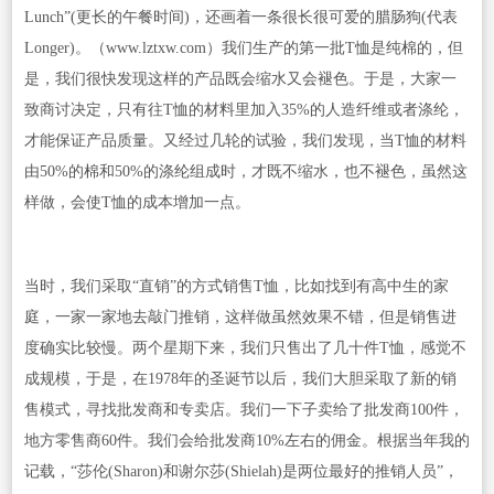
Lunch”(更长的午餐时间)，还画着一条很长很可爱的腊肠狗(代表
Longer)。（www.lztxw.com）我们生产的第一批T恤是纯棉的，但
是，我们很快发现这样的产品既会缩水又会褪色。于是，大家一
致商讨决定，只有往T恤的材料里加入35%的人造纤维或者涤纶，
才能保证产品质量。又经过几轮的试验，我们发现，当T恤的材料
由50%的棉和50%的涤纶组成时，才既不缩水，也不褪色，虽然这
样做，会使T恤的成本增加一点。
当时，我们采取“直销”的方式销售T恤，比如找到有高中生的家
庭，一家一家地去敲门推销，这样做虽然效果不错，但是销售进
度确实比较慢。两个星期下来，我们只售出了几十件T恤，感觉不
成规模，于是，在1978年的圣诞节以后，我们大胆采取了新的销
售模式，寻找批发商和专卖店。我们一下子卖给了批发商100件，
地方零售商60件。我们会给批发商10%左右的佣金。根据当年我的
记载，“莎伦(Sharon)和谢尔莎(Shielah)是两位最好的推销人员”，