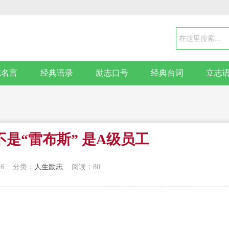
志名言
经典语录
励志口号
经典台词
立志
是“雷布斯” 是A级员工
26
分类：
人生励志
阅读：80