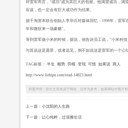
对雷军而言，“成功”成为其巨大的包袱。他渴望成功，渴
应该，也一定会有巨大成功作为结果。
据千淘资本联合创始人李华兵对媒体回忆：1998年，雷军
年和微软来一场豪赌”。
等到雷军做小米的时候，据说，他告诉员工说，“小米科技要
与其说这是愿景，或者远见，倒不如说这是雷军的一个心
TAG标签：
半生
顺势
劳模
变现
可惜
如果说
商人
http://www.lizhipu.com/read-14823.html
郑重声明：部分文章来源于网络，仅作为参考，如果网站中图片和
上一篇：
小沈阳的人生路
下一篇：
让心纯粹，过清雅生活