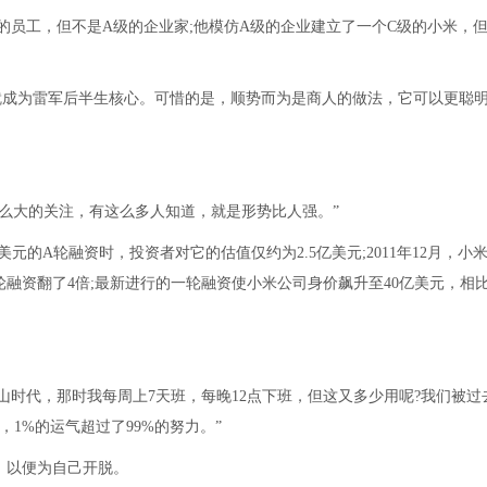
的员工，但不是A级的企业家;他模仿A级的企业建立了一个C级的小米，
”就成为雷军后半生核心。可惜的是，顺势而为是商人的做法，它可以更聪
么大的关注，有这么多人知道，就是形势比人强。”
100万美元的A轮融资时，投资者对它的估值仅约为2.5亿美元;2011年12月，小
轮融资翻了4倍;最新进行的一轮融资使小米公司身价飙升至40亿美元，相
山时代，那时我每周上7天班，每晚12点下班，但这又多少用呢?我们被过
，1%的运气超过了99%的努力。”
，以便为自己开脱。