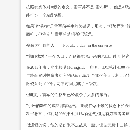
按照钛媒体对A级的定义，雷军并不是“雷布斯”。他是A级
能打造一个A级梦想。
如果说“劳模”是雷军前半生的关键词，那么，“顺势而为
商机，但注定与雷军的梦想渐行渐远。
被命运打败的人——Not ake a dent in the universe
“我们找对了一个风口，连猪都能飞起来的风口。能引起这
在2015年底，小米接受Moringside、启明、IDG总计4
二轮融资时投资者对它的估值已飙升至10亿美元，相比 A
融资又翻了4倍，两年时间完成了三级跳。
但此刻，雷军的性格里已经混杂了太多的东西。
“小米的85%的成功都靠运气。我现在做小米的状态不如金
科书教育，成功是99%汗水加1%的运气;但是有好事者考证
很遗憾的说，他的话如果不是故意，至少也是无意中曲解