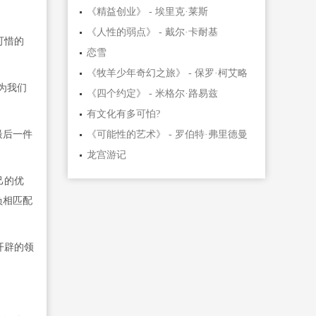
《精益创业》 - 埃里克·莱斯
《人性的弱点》 - 戴尔·卡耐基
可惜的
恋雪
《牧羊少年奇幻之旅》 - 保罗·柯艾略
为我们
《四个约定》 - 米格尔·路易兹
有文化有多可怕?
最后一件
《可能性的艺术》 - 罗伯特·弗里德曼
龙宫游记
己的优
负相匹配
开辟的领