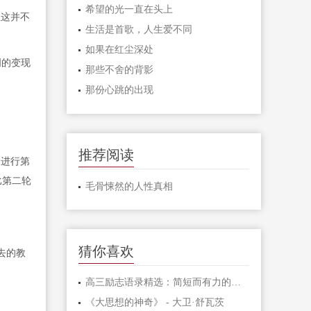
希望的光一直在头上
但这并不
生活是首歌，人生爱不同
如果在红尘深处
明的变现
那些不舍的背影
那份心跳的出现
推荐阅读
米进行第
比第二轮
毛骨悚然的人性真相
猜你喜欢
去的教
高三励志语录精选：简短而有力的激励句子
《大思想的神奇》 - 大卫·舒瓦茨