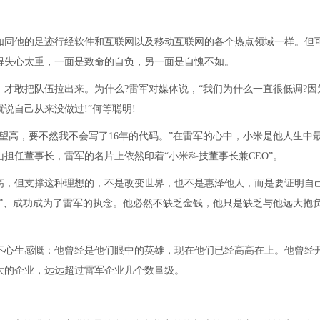
如同他的足迹行经软件和互联网以及移动互联网的各个热点领域一样。但
得失心太重，一面是致命的自负，另一面是自愧不如。
，才敢把队伍拉出来。为什么?雷军对媒体说，“我们为什么一直很低调?因
说自己从来没做过!”何等聪明!
望高，要不然我不会写了16年的代码。”在雷军的心中，小米是他人生中
担任董事长，雷军的名片上依然印着“小米科技董事长兼CEO”。
高，但支撑这种理想的，不是改变世界，也不是惠泽他人，而是要证明自
”、成功成为了雷军的执念。他必然不缺乏金钱，他只是缺乏与他远大抱
不心生感慨：他曾经是他们眼中的英雄，现在他们已经高高在上。他曾经
大的企业，远远超过雷军企业几个数量级。