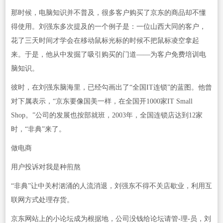
那时候，电脑知识并不普及，很多客户购买了京东的商品却不懂
得使用。刘强东多次提及的一个例子是：一位山西大同的客户，
花了三天时间才学会在移动鼠标光标的时候不把鼠标凌空拿起
来。于是，他从中发掘了吸引购买的门道——为客户免费培训电
脑知识。
彼时，在刘强东脑海里，已经勾画出了“全国IT连锁”的蓝图。他曾
对下属表示，“京东要像国美一样，在全国开1000家IT Small
Shop。”公司的发展也按部就班，2003年，全国连锁店达到12家
时，“非典”来了。
做电商
用户投诉对我是种煎熬
“非典”让中关村汹涌的人流消退，刘强东不得不关店歇业，利用互
联网方式处理存货。
京东网站上的小论坛成为根据地，公司没钱给论坛请管-理-员，刘