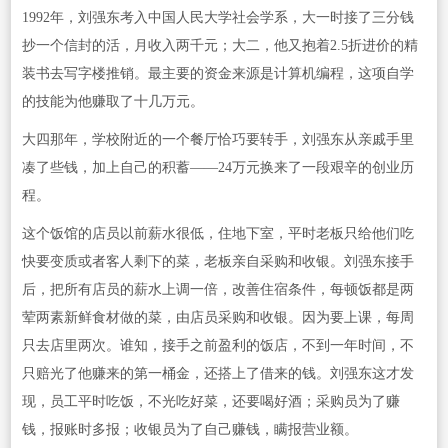
1992年，刘强东考入中国人民大学社会学系，大一时接了三分钱
抄一个信封的活，月收入两千元；大二，他又抱着2.5折进价的精
装书去写字楼推销。最主要的资金来源是计算机编程，这项自学
的技能为他赚取了十几万元。
大四那年，学校附近的一个餐厅恰巧要转手，刘强东从亲戚手里
凑了些钱，加上自己的积蓄——24万元换来了一段艰辛的创业历
程。
这个饭馆的店员以前薪水很低，住地下室，平时老板只给他们吃
快要变质或者客人剩下的菜，老板亲自采购和收银。刘强东接手
后，把所有店员的薪水上调一倍，改善住宿条件，每顿饭都是两
荤两素新鲜食材做的菜，由店员采购和收银。因为要上课，每周
只去店里两次。谁知，接手之前盈利的饭店，不到一年时间，不
只赔光了他赚来的第一桶金，还搭上了借来的钱。刘强东这才发
现，员工平时吃饭，不光吃好菜，还要喝好酒；采购员为了赚
钱，报账时多报；收银员为了自己赚钱，瞒报营业额。