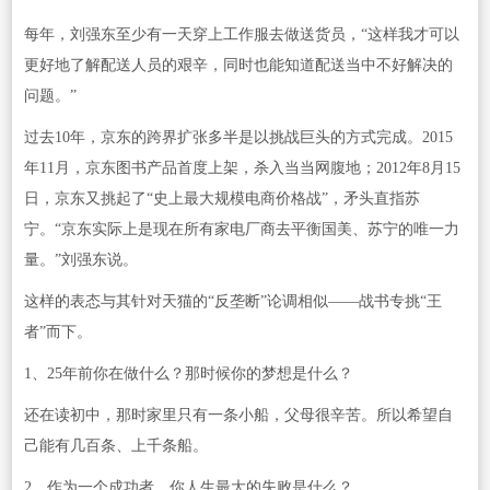
每年，刘强东至少有一天穿上工作服去做送货员，“这样我才可以
更好地了解配送人员的艰辛，同时也能知道配送当中不好解决的
问题。”
过去10年，京东的跨界扩张多半是以挑战巨头的方式完成。2015
年11月，京东图书产品首度上架，杀入当当网腹地；2012年8月15
日，京东又挑起了“史上最大规模电商价格战”，矛头直指苏
宁。“京东实际上是现在所有家电厂商去平衡国美、苏宁的唯一力
量。”刘强东说。
这样的表态与其针对天猫的“反垄断”论调相似——战书专挑“王
者”而下。
1、25年前你在做什么？那时候你的梦想是什么？
还在读初中，那时家里只有一条小船，父母很辛苦。所以希望自
己能有几百条、上千条船。
2、作为一个成功者，你人生最大的失败是什么？