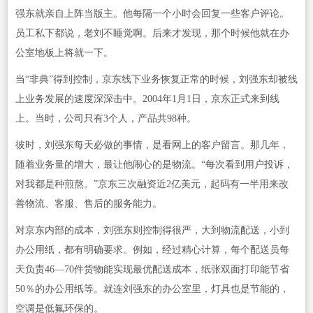
强东就亲自上阵当版主。他每隔一个小时会回复一些客户评论。
员工私下都说，老刘不睡觉啊。后来才发现，那个时候他就在办
公室地板上将就一下。
当“非典”得到控制，京东线下业务恢复正常的时候，刘强东却被线
上业务发展的速度深深击中。2004年1月1日，京东正式来到线
上。当时，公司只有3个人，产品共98种。
彼时，刘强东每天必做的事情，是看网上的客户留言。那几年，
随着业务量的增大，最让他闹心的是物流。“每次看到用户投诉，
对我都是种煎熬。”京东三次融资近2亿美元，起码有一半用来改
善物流、客服、售后的服务能力。
对京东内部的成本，刘强东则控制得很严，大到物流配送，小到
办公用纸，都有明确要求。例如，经过精心计算，每个配送员每
天负责46—70件货物能实现最优配送成本，纸张双面打印能节省
50％的办公用纸等。就连刘强东的办公室里，灯具也是节能的，
空调是低氟环保的。