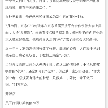
一个令人目眩的高度。目前，京东商城规模仅次于阿里巴巴的在
线商城，排在中国的第二位。”
在外界看来，他俨然已经逐渐成为新生代的商业领袖。
7月29日，京东CEO刘强东在京东首届开放平台合作伙伴大会上露
面，大谈“反垄断”。虽未直接点破所指对象，却已明确在向行业老
大天猫发起挑战。他熟悉而久违的“杀气”成了那次会议的高-潮。
近一年里，刘强东悄悄收敛了张狂、高调的姿态，人们极少见到
他亲自出席公众场合、于微博上隔空“开炮”。
当他再度流露出敢为人先的个性，传达出的信息是：不论从前被
唤作的“小刘”，还是如今的“老刘”，创业梦一直没有改变。“作为
创业者，必须要有远大的梦想，只做第一，即使一辈子做不
到。”刘强东说。
开饭店
员工好酒好菜负债20万