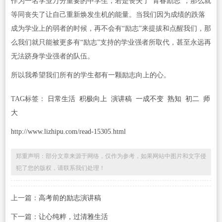
作为一名学业万分重要的中学生，若是丧失了“青春励志”，那么就
等同丧失了让自己重新焕发生机的能量。当我们因为成绩的跌落
成为学业上的弱者的时候，再不会有“励志”来提拔和点醒我们，那
么我们就只能被更多有“励志”支持的学业强者所取代，甚至永远再
无法跻身学业强者的队伍。
所以我希望我们所有的学生都有一颗励志向上的心。
TAG标签：
日常生活
积极向上
演讲稿
一成不变
熟知
初二
师
大
http://www.lizhipu.com/read-15305.html
郑重声明：部分文章来源于网络，仅作为参考，如果网站中图片和文字侵
犯了您的版权，请联系我们处理！
上一篇：
高考前的励志演讲稿
下一篇：
让心纯粹，过清雅生活