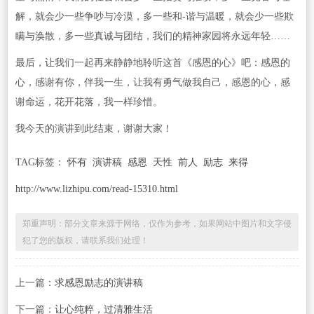
解，就会少一些争吵与冷漠，多一些和-谐与温暖，就会少一些欺
瞒与涣散，多一些真诚与团结，我们的精神家园将永远年轻……
最后，让我们一起再来静静地聆听这首《感恩的心》吧：感恩的
心，感谢有你，伴我一生，让我有勇气做我自己，感恩的心，感
谢命运，花开花落，我一样珍惜。
我今天的演讲到此结束，谢谢大家！
TAG标签：
怀有
演讲稿
感恩
天性
前人
励志
来得
http://www.lizhipu.com/read-15310.html
郑重声明：部分文章来源于网络，仅作为参考，如果网站中图片和文字侵
犯了您的版权，请联系我们处理！
上一篇：
求感恩励志的演讲稿
下一篇：
让心纯粹，过清雅生活