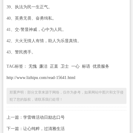
39、执法为民一生正气。
40、英勇无畏、奋勇缉私。
41、交-警显神威，心中为人民。
42、大火无情人有情，助人为乐显真情。
43、警民携手。
TAG标签：
无愧
廉洁
正直
卫士
一心
标语
优质服务
http://www.lizhipu.com/read-15641.html
郑重声明：部分文章来源于网络，仅作为参考，如果网站中图片和文字侵
犯了您的版权，请联系我们处理！
上一篇：
学雷锋活动日励志口号
下一篇：
让心纯粹，过清雅生活