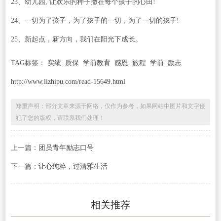
23、幼儿园, 让欢乐的种子撒在每个孩子的心田!
24、一切为了孩子，为了孩子的一切，为了一切的孩子!
25、新起点，新方向，我们在阳光下成长。
TAG标签：
实绩
质保
学前教育
感恩
旅程
学前
励志
http://www.lizhipu.com/read-15649.html
郑重声明：部分文章来源于网络，仅作为参考，如果网站中图片和文字侵
犯了您的版权，请联系我们处理！
上一篇：
团员青年励志口号
下一篇：
让心纯粹，过清雅生活
相关推荐