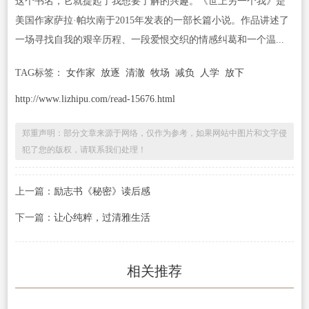
这个书名，它就提起了我想要了解的兴趣。《世上另一个我》是
美国作家萨拉·帕坎南于2015年发表的一部长篇小说。作品讲述了
一场寻找自我的艰辛历程、一段爱恨交织的情感纠葛和一个温...
TAG标签：
女作家
放逐
清澈
牧场
减负
人学
放下
http://www.lizhipu.com/read-15676.html
郑重声明：部分文章来源于网络，仅作为参考，如果网站中图片和文字侵
犯了您的版权，请联系我们处理！
上一篇：
励志书《秘密》读后感
下一篇：
让心纯粹，过清雅生活
相关推荐