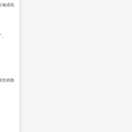
改编成电
了。
感觉稍微