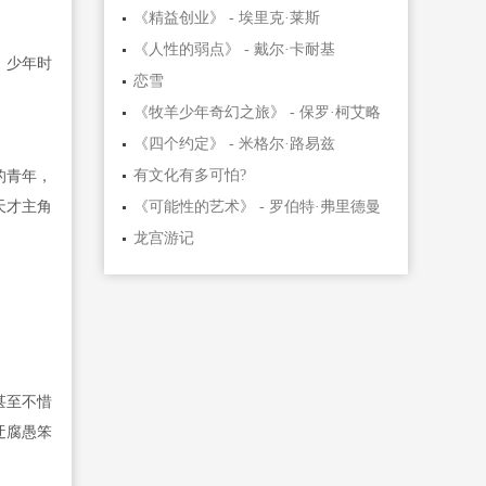
《精益创业》 - 埃里克·莱斯
《人性的弱点》 - 戴尔·卡耐基
，少年时
恋雪
《牧羊少年奇幻之旅》 - 保罗·柯艾略
《四个约定》 - 米格尔·路易兹
有文化有多可怕?
的青年，
天才主角
《可能性的艺术》 - 罗伯特·弗里德曼
龙宫游记
甚至不惜
迂腐愚笨