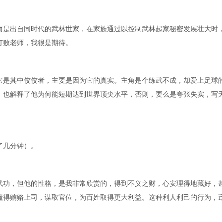
而是出自同时代的武林世家，在家族通过以控制武林起家秘密发展壮大时
打败老师，我很是期待。
它是其中佼佼者，主要是因为它的真实。主角是个练武不成，却爱上足球
，也解释了他为何能短期达到世界顶尖水平，否则，要么是夸张失实，写
了几分钟）。
武功，但他的性格，是我非常欣赏的，得到不义之财，心安理得地藏好，
懂得贿赂上司，谋取官位，为百姓取得更大利益。这种利人利己的行为，