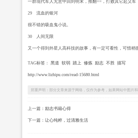
一群现代军人无意中回到明末，推翻==，打败其它起义军
29 流血的银河
很不错的吸血鬼小说。
30 人间无限
又一个得到外星人高科技的故事，有一定可看性，可惜稍
TAG标签：
黑道
软弱
踏上
修炼
励志
不胜
描写
http://www.lizhipu.com/read-15680.html
郑重声明：部分文章来源于网络，仅作为参考，如果网站中图片和
上一篇：
励志书籍心得
下一篇：
让心纯粹，过清雅生活