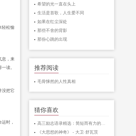
希望的光一直在头上
生活是首歌，人生爱不同
如果在红尘深处
来轻松愉
那些不舍的背影
那份心跳的出现
气息，来
推荐阅读
得一读。
毛骨悚然的人性真相
并没把它
猜你喜欢
命运时，
高三励志语录精选：简短而有力的激励句子
《大思想的神奇》 - 大卫·舒瓦茨