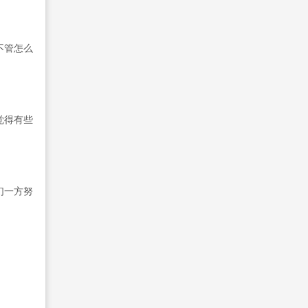
不管怎么
觉得有些
们一方努