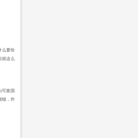
什么要给
但就这么
为可敌国
细细，作