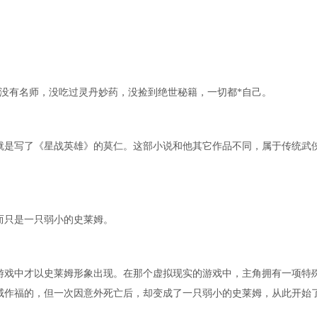
没有名师，没吃过灵丹妙药，没捡到绝世秘籍，一切都*自己。
就是写了《星战英雄》的莫仁。这部小说和他其它作品不同，属于传统武
而只是一只弱小的史莱姆。
游戏中才以史莱姆形象出现。在那个虚拟现实的游戏中，主角拥有一项特
威作福的，但一次因意外死亡后，却变成了一只弱小的史莱姆，从此开始