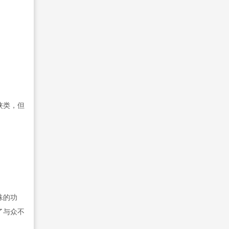
侠类，但
殊的功
了与众不