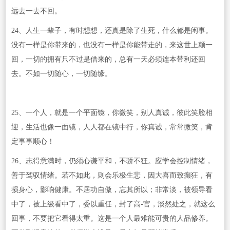
远去一去不回。
24、人生一辈子，有时想想，还真是除了生死，什么都是闲事。
没有一样是你带来的，也没有一样是你能带走的，来这世上颠一
回，一切的拥有只不过是借来的，总有一天必须连本带利还回
去。不如一切随心，一切随缘。
25、一个人，就是一个平面镜，你微笑，别人真诚，彼此笑脸相
迎，生活也像一面镜，人人都在镜中行，你真诚，常常微笑，肯
定事事顺心！
26、志得意满时，仍须心谦平和，不骄不狂。应学会控制情绪，
善于驾驭情绪。若不如此，则会乐极生悲，因大喜而致癫狂，有
损身心，影响健康。不居功自傲，忘其所以；非常淡，被领导看
中了，被上级看中了，委以重任，封了高-官，淡然处之，就这么
回事，不要把它看得太重。这是一个人最难能可贵的人品修养。