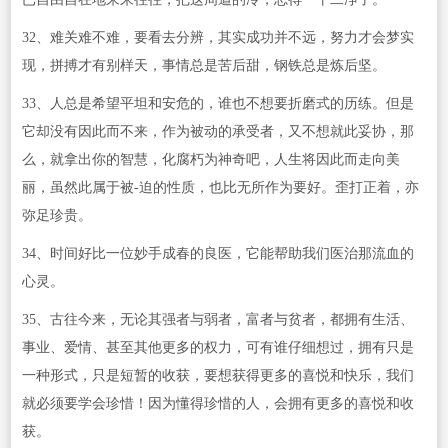
32、难关难不难，要看去分辨，其实成功并不远，努力才会梦实
现，拼搏才有别样天，事情总是苦后甜，钢铁总是炼后坚。
33、人总是希望平坦和安危的，谁也不想要折磨式的历练。但是
它却没有因此而不来，作为被动的承受者，又不想就此妥协，那
么，就拿出你的智慧，化腐朽为神奇吧，人生将因此而走向美
丽，虽然此属于被-迫的性质，也比无所作为要好。歪打正着，亦
弥足珍贵。
34、时间好比一位妙手成春的良医，它能帮助我们医治那流血的
心灵。
35、古往今来，无论其强者与弱者，富者与贫者，都拥有生活、
事业、爱情、甚至其他更多的权力，可有谁仔细想过，拥有只是
一种形式，只是短暂的收获，要想获得更多的喜悦和快乐，我们
就必须要学会珍惜！因为懂得珍惜的人，会拥有更多的喜悦和收
获。