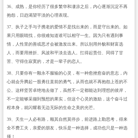
36、成熟，是你经历了很多繁华和凄凉之后，内心逐渐沉淀不再
抱怨，日趋渴望平淡的心理表现。
37、执子之手与子携老的爱情不是找出来的，而是守出来的。如
果只用眼睛找，你很难知道谁可以相守一生。因为只有遇到事
情，人性里的善或恶才会被激发出来。所以别用外貌和财富选
人，而要用挫折、风波和平淡去选人。扛得起责任、同得了甘
苦、守得住寂寞的，才是一辈子的恋人。
38、只要你有一颗永不服输的心灵，有一种愈挫愈奋的意志，内
心就会升腾起一股勇往直前的勇气，从而也就不再抱怨上苍的不
公。这样坚苦卓绝地去做了，虽然不一定都能达到理想的彼岸，
不一定能够采撷到预想的果实，但这个心灵的激励，这个奋斗过
程本身，就闪耀着无边无际的生命之美的光芒。
39、天生一人必有路，顺其自然莫停步，前进路上勤思考，得来
全不费工夫，亲爱的朋友，快乐是一种选择，成功也只是一种选
择！