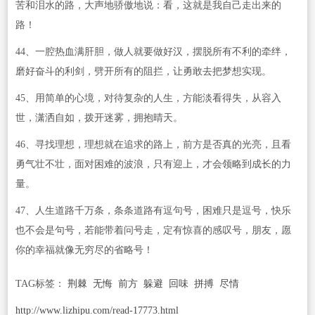
苦和泪水的路，大声地骄傲地说：看，这就是我自己走出来的
路！
44、一腔热血满肝胆，做人就要做好汉，摆脱所有不利的牵绊，
磨好奋斗的利剑，劈开所有的阻拦，让勇敢去把梦想实现。
45、用简单的心境，对待复杂的人生，方能淡看得失，从容入
世，潇洒自如，拨开迷雾，拥抱晴天。
46、寻找理想，理想就在追求的路上，前方是否真的光亮，且看
勇气壮不壮，面对困难的波浪，只有迎上，才会领略到成长的力
量。
47、人生道路千万条，条条道路有逗句号，困难只是逗号，快乐
也不会是句号，若能带着问号走，定有惊喜的感叹号，朋友，愿
你的幸福就像无穷尽的省略号！
TAG标签：
荆棘
无悔
前方
躲避
回味
拼搏
尽情
http://www.lizhipu.com/read-17773.html