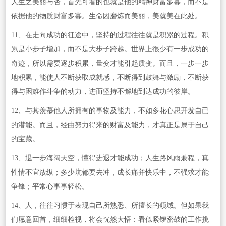
人生之美丽与否，首先可看的也就是他的精神财富多寡，而不是
依据他的物质财富多寡。生命因磨炼而美丽，美就美在此处。
11、在走向成功的征途中，坚持的过程往往就是积累的过程。积
累是小步子增加，而不是大步子跨越。世界上很少有一步成功的
奇迹，所以需要逐步积累，量变才能引起质变。而且，一步一步
地积累，能使人不断获取成就感，不断得到鼓舞与激励，不断获
得与困难作斗争的动力，进而坚持不懈地到达成功的彼岸。
12、与其羡慕他人所拥有的事物及能力，不如多花心思开发自已
的潜能。而且，经由努力得来的财富及能力，才真正是属于自己
的宝藏。
13、退一步海阔天空，懂得进退才能成功；人生路风雨兼程，真
性情不宜放纵；多少坑都要去冲，成长痛并快乐中，不强求才能
争锋；平常心事事轻松。
14、人，往往习惯于表现自己所熟悉、所擅长的领域。但如果我
们愿意回首，细细检视，将会恍然大悟：看似紧锣密鼓的工作挑