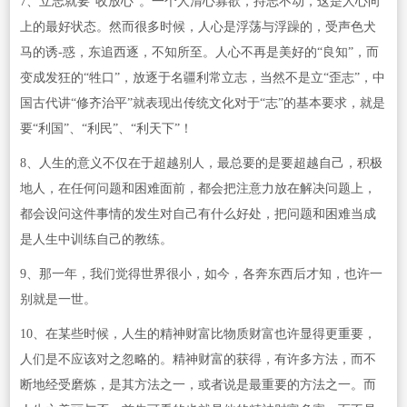
7、立志就要“收放心”。一个人清心寡欲，持志不动，这是人心向
上的最好状态。然而很多时候，人心是浮荡与浮躁的，受声色犬
马的诱-惑，东追西逐，不知所至。人心不再是美好的“良知”，而
变成发狂的“牲口”，放逐于名疆利常立志，当然不是立“歪志”，中
国古代讲“修齐治平”就表现出传统文化对于“志”的基本要求，就是
要“利国”、“利民”、“利天下”！
8、人生的意义不仅在于超越别人，最总要的是要超越自己，积极
地人，在任何问题和困难面前，都会把注意力放在解决问题上，
都会设问这件事情的发生对自己有什么好处，把问题和困难当成
是人生中训练自己的教练。
9、那一年，我们觉得世界很小，如今，各奔东西后才知，也许一
别就是一世。
10、在某些时候，人生的精神财富比物质财富也许显得更重要，
人们是不应该对之忽略的。精神财富的获得，有许多方法，而不
断地经受磨炼，是其方法之一，或者说是最重要的方法之一。而