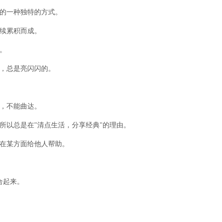
断的一种独特的方式。
持续累积而成。
。
匙，总是亮闪闪的。
水，不能曲达。
所以总是在"清点生活，分享经典"的理由。
能在某方面给他人帮助。
合起来。