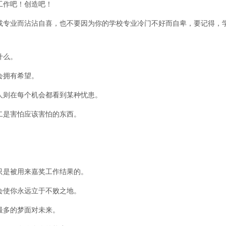
工作吧！创造吧！
或专业而沾沾自喜，也不要因为你的学校专业冷门不好而自卑，要记得，
什么。
会拥有希望。
人则在每个机会都看到某种忧患。
二是害怕应该害怕的东西。
只是被用来嘉奖工作结果的。
会使你永远立于不败之地。
最多的梦面对未来。