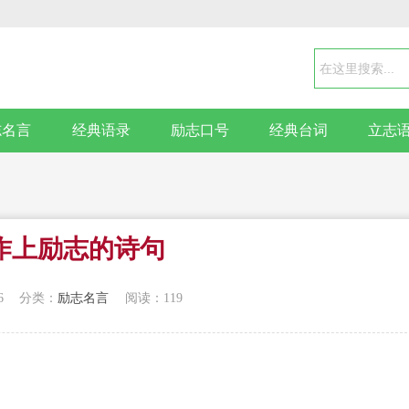
志名言
经典语录
励志口号
经典台词
立志
作上励志的诗句
6
分类：
励志名言
阅读：119