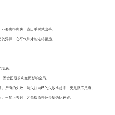
、不要患得患失，该出手时就出手。
己的浮躁，心平气和才能走得更远。
。
能彻底。
大，因贪图眼前利益而影响全局。
道。所有的失败，与失往自己的失败比起来，更是微不足道。
么。当爬上去时，才觉得原来还是这边比较好。