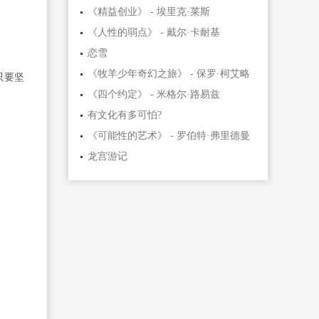
《精益创业》 - 埃里克·莱斯
《人性的弱点》 - 戴尔·卡耐基
恋雪
《牧羊少年奇幻之旅》 - 保罗·柯艾略
只要坚
《四个约定》 - 米格尔·路易兹
有文化有多可怕?
《可能性的艺术》 - 罗伯特·弗里德曼
龙宫游记