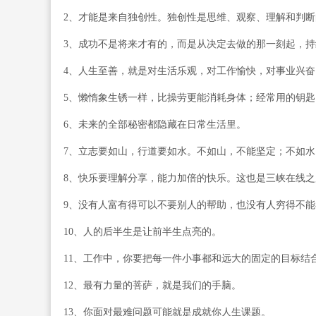
2、才能是来自独创性。独创性是思维、观察、理解和判
3、成功不是将来才有的，而是从决定去做的那一刻起，
4、人生至善，就是对生活乐观，对工作愉快，对事业兴奋
5、懒惰象生锈一样，比操劳更能消耗身体；经常用的钥
6、未来的全部秘密都隐藏在日常生活里。
7、立志要如山，行道要如水。不如山，不能坚定；不如
8、快乐要理解分享，能力加倍的快乐。这也是三峡在线之
9、没有人富有得可以不要别人的帮助，也没有人穷得不
10、人的后半生是让前半生点亮的。
11、工作中，你要把每一件小事都和远大的固定的目标结
12、最有力量的菩萨，就是我们的手脑。
13、你面对最难问题可能就是成就你人生课题。