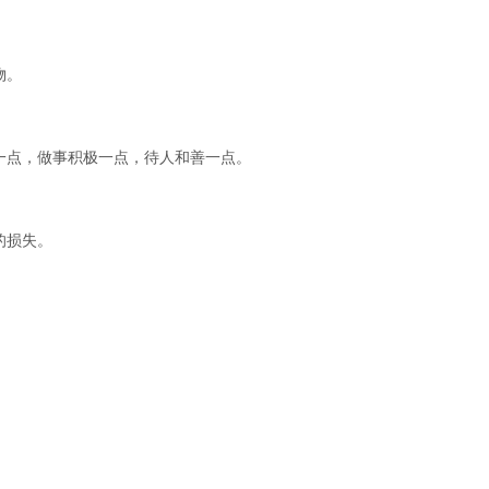
物。
一点，做事积极一点，待人和善一点。
的损失。
。
。