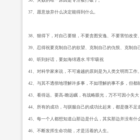
36、失败的唯一原因是专注被打破了。
37、愿意放弃什么决定能得到什么。
38、狠得下，对自己要狠，不要贪图安逸、不要害怕改变
39、忍得祝要克制自己的欲望、克制自己的仇恨、克制自
40、听到好话，要如海绵遇水.牢牢吸祝
41、对科学家来说，不可逾越的原则是为人类文明而工作
42、与其不透彻地理解许多事，不如理解的事不多，但都
43、看得远。要高-瞻远瞩，有战略眼光，万不可因小失
44、所有的成功，与驯服自己的成功比起来，都是微不足
45、每一个人都想知道山那边是什么，其实那边并没有什
46、不断发挥生命功能，才是活着的人生。