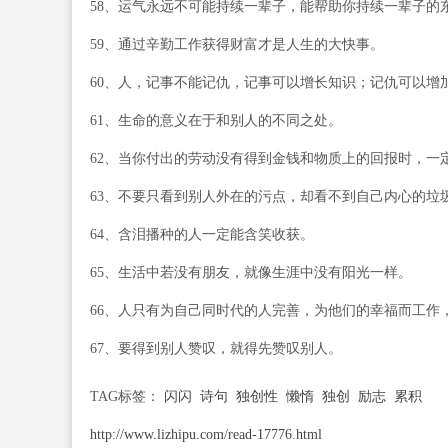
58、运气永远不可能持续一辈子，能帮助你持续一辈子的
59、通过辛勤工作获得财富才是人生的大快事。
60、人，记事不能记仇，记事可以增长知识；记仇可以增
61、生命的意义在于和别人的不同之处。
62、当你付出的劳动没有得到金钱和物质上的回报时，一
63、不要只看到别人外在的污点，却看不到自己内心的垃
64、含泪播种的人一定能含笑收获。
65、生活中若没有朋友，就像生涯中没有阳光一样。
66、人只有为自己同时代的人完善，为他们的幸福而工作
67、要得到别人赞叹，就得先赞叹别人。
TAG标签：
闪闪
诗句
独创性
懒惰
独创
励志
累积
http://www.lizhipu.com/read-17776.html