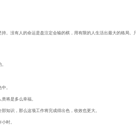
。
坚持。没有人的命运是盘注定会输的棋，用有限的人生活出最大的格局。
的。
色中。
人类将是多么幸福。
全部知识，那么这项工作将完成得出色，收效也更大。
作小时。
。