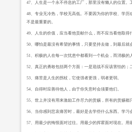
47、人生是一个永不停息的工厂，那里没有懒人的位置。
48、专业无冷热，学校无高低。不要因为你的学校、学历
不是最重要的。
49、人生的价值，应当看他贡献什么，而不应当看他取得
50、哪怕是最没有希望的事情，只要坚持去做，到最后就
51、积极的人在每一次忧患中都看到一个机会，而消极的
52、真正的勇敢包括两个方面：一是迎战不应该害怕的；
53、痛苦是人生的拐杖，它使强者更强，弱者更弱。
54、自得时应善待他人，由于你失意时会须要他们。
55、世上并没有用来激励工作尽力的赏赐，所有的赏赐都
56、当你感到悲哀痛苦时，最好是去学些什么东西。学习
57、用最少的悔恨面对过往。用最少的挥霍面对现在。用