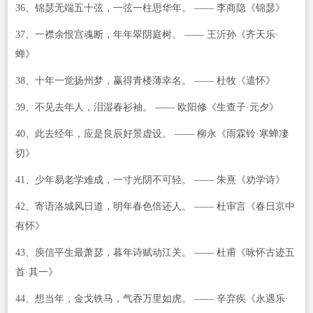
36、锦瑟无端五十弦，一弦一柱思华年。 —— 李商隐《锦瑟》
37、一襟余恨宫魂断，年年翠阴庭树。 —— 王沂孙《齐天乐·
蝉》
38、十年一觉扬州梦，赢得青楼薄幸名。 —— 杜牧《遣怀》
39、不见去年人，泪湿春衫袖。 —— 欧阳修《生查子·元夕》
40、此去经年，应是良辰好景虚设。 —— 柳永《雨霖铃·寒蝉凄
切》
41、少年易老学难成，一寸光阴不可轻。 —— 朱熹《劝学诗》
42、寄语洛城风日道，明年春色倍还人。 —— 杜审言《春日京中
有怀》
43、庾信平生最萧瑟，暮年诗赋动江关。 —— 杜甫《咏怀古迹五
首·其一》
44、想当年，金戈铁马，气吞万里如虎。 —— 辛弃疾《永遇乐·