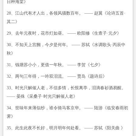
日种海棠》
28、江山代有才人出，各领风骚数百年。 —— 赵翼《论诗五首·
其二》
29、去年元夜时，花市灯如昼。 —— 欧阳修《生查子·元夕》
30、不知天上宫阙，今夕是何年。 —— 苏轼《水调歌头·丙辰中
秋》
31、钱塘苏小小，更值一年秋。 —— 李贺《七夕》
32、两句三年得，一吟双泪流。 —— 贾岛《题诗后》
33、时光只解催人老，不信多情，长恨离亭，泪滴春衫酒易醒。
—— 晏殊《采桑子·时光只解催人老》
34、世味年来薄似纱，谁令骑马客京华。 —— 陆游《临安春雨初
霁》
35、此生此夜不长好，明月明年何处看。 —— 苏轼《阳关曲 》