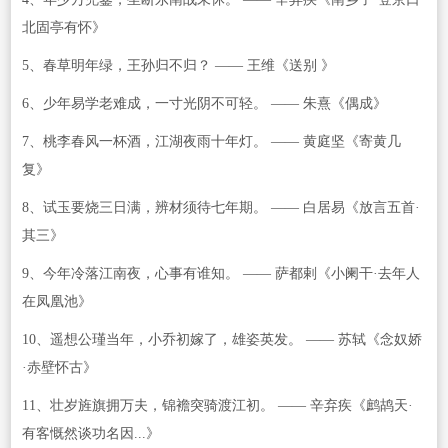
北固亭有怀》
5、春草明年绿，王孙归不归？ —— 王维《送别 》
6、少年易学老难成，一寸光阴不可轻。 —— 朱熹《偶成》
7、桃李春风一杯酒，江湖夜雨十年灯。 —— 黄庭坚《寄黄几
复》
8、试玉要烧三日满，辨材须待七年期。 —— 白居易《放言五首·
其三》
9、今年冷落江南夜，心事有谁知。 —— 萨都剌《小阑干·去年人
在凤凰池》
10、遥想公瑾当年，小乔初嫁了，雄姿英发。 —— 苏轼《念奴娇
·赤壁怀古》
11、壮岁旌旗拥万夫，锦襜突骑渡江初。 —— 辛弃疾《鹧鸪天·
有客慨然谈功名因...》