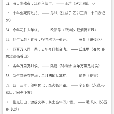
52、海日生残夜，江春入旧年。 —— 王湾《次北固山下》
53、十年生死两茫茫。 —— 苏轼《江城子·乙卯正月二十日夜记
梦》
54、今年花胜去年红。 —— 欧阳修《浪淘沙·把酒祝东风》
55、他年我若为青帝，报与桃花一处开。 —— 黄巢《题菊花》
56、四百万人同一哭，去年今日割台湾。 —— 丘逢甲《春愁·春
愁难遣强看山》
57、当年万里觅封侯。 —— 陆游《诉衷情·当年万里觅封侯》
58、新年都未有芳华，二月初惊见草芽。 —— 韩愈《春雪》
59、四十三年，望中犹记，烽火扬州路。 —— 辛弃疾《永遇乐·
京口北固亭怀古》
60、指点江山，激扬文字，粪土当年万户侯。 —— 毛泽东《沁园
春·长沙》