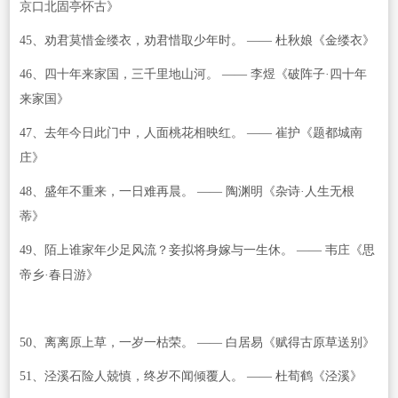
京口北固亭怀古》
45、劝君莫惜金缕衣，劝君惜取少年时。 —— 杜秋娘《金缕衣》
46、四十年来家国，三千里地山河。 —— 李煜《破阵子·四十年
来家国》
47、去年今日此门中，人面桃花相映红。 —— 崔护《题都城南
庄》
48、盛年不重来，一日难再晨。 —— 陶渊明《杂诗·人生无根
蒂》
49、陌上谁家年少足风流？妾拟将身嫁与一生休。 —— 韦庄《思
帝乡·春日游》
50、离离原上草，一岁一枯荣。 —— 白居易《赋得古原草送别》
51、泾溪石险人兢慎，终岁不闻倾覆人。 —— 杜荀鹤《泾溪》