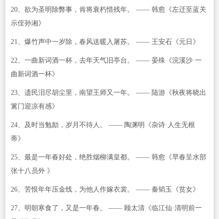
20、欲为圣明除弊事，肯将衰朽惜残年。 —— 韩愈《左迁至蓝关
示侄孙湘》
21、爆竹声中一岁除，春风送暖入屠苏。 —— 王安石《元日》
22、一曲新词酒一杯，去年天气旧亭台。 —— 晏殊《浣溪沙·一
曲新词酒一杯》
23、遗民泪尽胡尘里，南望王师又一年。 —— 陆游《秋夜将晓出
篱门迎凉有感》
24、及时当勉励，岁月不待人。 —— 陶渊明《杂诗·人生无根
蒂》
25、最是一年春好处，绝胜烟柳满皇都。 —— 韩愈《早春呈水部
张十八员外 》
26、苦恨年年压金线，为他人作嫁衣裳。 —— 秦韬玉《贫女》
27、明朝寒食了，又是一年春。 —— 顾太清《临江仙·清明前一