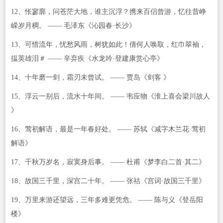
12、怅寥廓，问苍茫大地，谁主沉浮？携来百侣曾游，忆往昔峥
嵘岁月稠。 —— 毛泽东《沁园春·长沙》
13、可惜流年，忧愁风雨，树犹如此！倩何人唤取，红巾翠袖，
揾英雄泪＃ —— 辛弃疾《水龙吟·登建康赏心亭》
14、十年磨一剑，霜刃未曾试。 —— 贾岛《剑客 》
15、浮云一别后，流水十年间。 —— 韦应物《淮上喜会梁川故人
》
16、莺初解语，最是一年春好处。 —— 苏轼《减字木兰花·莺初
解语》
17、千秋万岁名，寂寞身后事。 —— 杜甫《梦李白二首·其二》
18、故国三千里，深宫二十年。 —— 张祜《宫词·故国三千里》
19、万里来游还望远，三年多难更凭危。 —— 陈与义《登岳阳
楼》