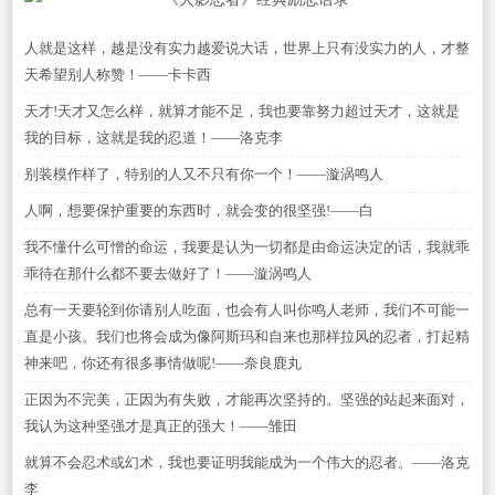
人就是这样，越是没有实力越爱说大话，世界上只有没实力的人，才整
天希望别人称赞！——卡卡西
天才!天才又怎么样，就算才能不足，我也要靠努力超过天才，这就是
我的目标，这就是我的忍道！——洛克李
别装模作样了，特别的人又不只有你一个！——漩涡鸣人
人啊，想要保护重要的东西时，就会变的很坚强!——白
我不懂什么可憎的命运，我要是认为一切都是由命运决定的话，我就乖
乖待在那什么都不要去做好了！——漩涡鸣人
总有一天要轮到你请别人吃面，也会有人叫你鸣人老师，我们不可能一
直是小孩。我们也将会成为像阿斯玛和自来也那样拉风的忍者，打起精
神来吧，你还有很多事情做呢!——奈良鹿丸
正因为不完美，正因为有失败，才能再次坚持的。坚强的站起来面对，
我认为这种坚强才是真正的强大！——雏田
就算不会忍术或幻术，我也要证明我能成为一个伟大的忍者。——洛克
李