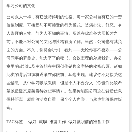
学习公司的文化
公司跟人一样，有它独特鲜明的性格。每一家公司自有它的一套
价值制度、可接受与不可接受的行为模式、奖惩办法、好恶、令
人崇拜的人物、与为人不知的事情。所以在你准备大展长才之
前，不能不对公司的文化与性格有所了解。当然，公司也有其负
面的方面。不久，你将会听到、看到——无论你喜不喜欢——公
司同事的罗曼史、能力平平的秘书、会议室理的尔虞我诈、办公
室里的政治以及主管想在中国创作销售金字塔的秘密心愿。诸如
此类的背后组织将逐渐在你眼前、耳边出现。建议你不妨接受这
些信息，从中学习吸取教训，但是个人不要介入（你也许比较希
望以质疑态度莱看待这些事情）。如果你能跟公司这些背后信息
保持距离，就能够洁身自重，保全个人声誉，当然也能够保住饭
碗。
TAG标签：
做好
就职
准备工作
做好就职前的准备工作