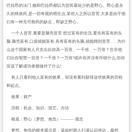
巴拉昂的法门.她和巴拉昂都以为贫民最短少的是野心。野心是永
久的殊效药,是一切奇观的萌生点,某些人之所以贫苦,大多是由于他
们有一种无可救药的缺点，即缺乏野心。
一个人贫苦,重要是脑壳贫苦.想过富有的生活,要先有富有的头
脑.脑壳富有,口袋就能富有.具有富有的头脑,就能阔别贫苦......为什
么这个国家有人月支出比你高一百倍、一千倍、一万倍？岂非他
们比你智慧一百倍？一千倍？一万倍?或许你并没有作错什么,但你
应该了解成功者都做对了什么!
有人只看到他人富有的效果，却没有看到获得这些效果的历程
和起点。
效果：财产
历程：机会、知识、技艺、办法
根底：野心（梦想、抱负）--------- 观念
梦想、抱负的根本观点是：某临时期人们潜认识傍边，最想