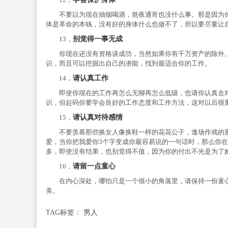
不要以为现在抽烟喝酒，熬夜通宵也没什么事。那是因为你的
体是革命的本钱，没有好的身体什么也做不了，所以要尽量让
13，
别觉得一事无成
你现在还没有资格谈成功，当然如果你有千万资产的除外。
识，而且可以挖掘出自己的潜能，找到最适合你的工作。
14，
请认真工作
即使你现在的工作再怎么无聊再怎么低级，也请你认真去对
识，但起码你要学会良好的工作态度和工作方法，这对以后很
15，
请认真对待
感情
不要羡慕那些换女人像换鞋一样的花花公子，逢场作戏的爱
爱，当你把我爱你3个字变成你最容易说的一句话时，那么你
多，即使没有结果，也别觉得不值，因为你的付出不光是为了
16，
请留一点童心
在内心深处，哪怕只是一个很小的角落里，请保持一份童心
美。
TAG标签：
男人