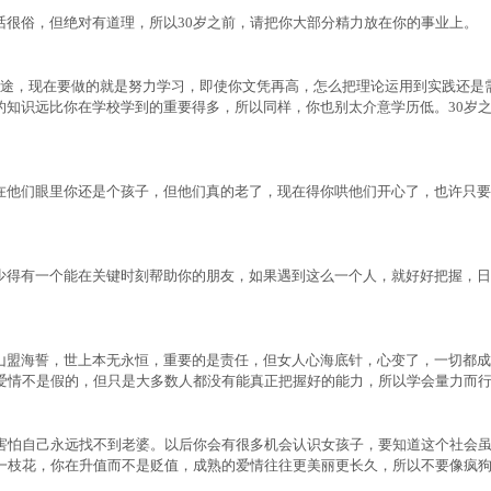
俗，但绝对有道理，所以30岁之前，请把你大部分精力放在你的事业上。
途，现在要做的就是努力学习，即使你文凭再高，怎么把理论运用到实践还是
的知识远比你在学校学到的重要得多，所以同样，你也别太介意学历低。30岁
他们眼里你还是个孩子，但他们真的老了，现在得你哄他们开心了，也许只要
得有一个能在关键时刻帮助你的朋友，如果遇到这么一个人，就好好把握，日
盟海誓，世上本无永恒，重要的是责任，但女人心海底针，心变了，一切都成
的爱情不是假的，但只是大多数人都没有能真正把握好的能力，所以学会量力而
怕自己永远找不到老婆。以后你会有很多机会认识女孩子，要知道这个社会
0一枝花，你在升值而不是贬值，成熟的爱情往往更美丽更长久，所以不要像疯