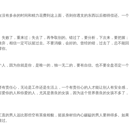
没有多余的时间和精力花费到这上面，否则你透支的东西以后都得偿还。一个
失败了，重来过；失去了，再争取别的。错过了，要分析，下次来，要把握；
放弃，相信一定可以挺过去。不要消极，会好的。曾经的错，过去了，总不能回
撑你。
人，因为你就是你，是唯一的，独一无二的，要有自信。也不要全盘否定一个
有责任心，无论是工作还是生活上，一个有责任心的人才能让别人有安全感，
害爱你的人和你爱的人，尤其是善良的女孩，因为这个世界善良的女孩不多了，
直的男人远比那些空有英俊相貌，挺拔身材但内心龌龊的男人要帅得多。如果
难过。