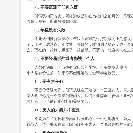
7，
不要沉迷于任何东西
所谓玩物而丧志，网络游戏是你在出校门之前玩的，你现在
兴趣，爱好，但请分清楚轻重。
8，
年轻没有
失败
不要遇到挫折就灰心，年轻人要时刻保持积极向上的态度。
了，下次，成熟点。不要紧，会好的，哪怕到了极点，也不要
去。现在的，很好，累完了，很舒服。不要伤，总会有人在支
9，
不要轻易崇拜或者鄙视一个人
人都有偶像，但请拥有你自己的个性。不要刻意去模仿一个
个人是有价值的，如果你不能理解他，也请学会接受。
10，
要有责任心
不管你曾经怎样，但请从现在开始做一个正直的人。男人要
别人觉得你是一个值得信赖的人。我们不要懦弱，但请不要伤
想拥有，但也请让她保持她美丽的心。
11，
男人的外貌并不重要
不要为自己的长相身高而过分担心，一个心地善良，为人正
貌取人，请不要太在意，因为你不用去为一个低级趣味的人而
12，
学会保护身体