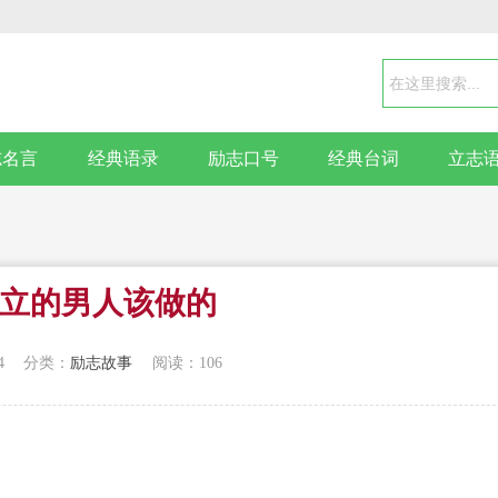
志名言
经典语录
励志口号
经典台词
立志
而立的男人该做的
4
分类：
励志故事
阅读：106