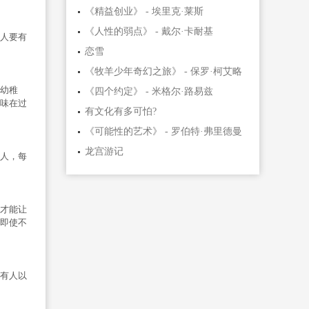
《精益创业》 - 埃里克·莱斯
《人性的弱点》 - 戴尔·卡耐基
人要有
恋雪
《牧羊少年奇幻之旅》 - 保罗·柯艾略
幼稚
《四个约定》 - 米格尔·路易兹
味在过
有文化有多可怕?
《可能性的艺术》 - 罗伯特·弗里德曼
龙宫游记
人，每
才能让
即使不
有人以