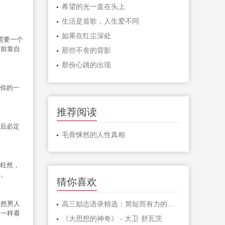
希望的光一直在头上
生活是首歌，人生爱不同
如果在红尘深处
需要一个
之前靠自
那些不舍的背影
那份心跳的出现
你的一
推荐阅读
后必定
毛骨悚然的人性真相
枉然，
行。
猜你喜欢
虽然男人
高三励志语录精选：简短而有力的激励句子
狗一样看
《大思想的神奇》 - 大卫·舒瓦茨