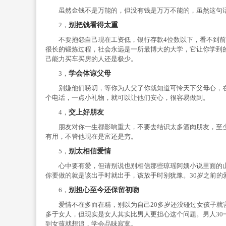
虽然金钱不是万能的，但没有钱是万万不能的，虽然这句话很
2，
别把钱看得太重
不要抱怨自己现在工资低，银行存款4位数以下，看不到前
很长的锻炼过程，社会永远是一所最博大的大学，它让你学到
己能力买车买房的人还是极少。
3，
学会体谅
父母
别嫌他们唠叨，等你为人父了你就知道可怜天下父母心，在
个电话，一点小礼物，就可以让他们安心，很容易做到。
4，
交上好
朋友
朋友对你一生都影响重大，不要去结识太多酒肉朋友，至少
有用，不管他现在是富还是穷。
5，
别太
相信
爱情
心中要有爱，但请别说也别相信那些琼瑶阿姨小说里面的山
你要做的就是该出手时就出手，该放手时别犹豫。30岁之前
6，
别担心至今还保留初吻
爱情不在多而在精，别以为自己20多岁还没碰过女孩子就害
多于女人，但现实是女人其实比男人更担心这个问题。男人3
到女孩就想追，学会品味寂寞。