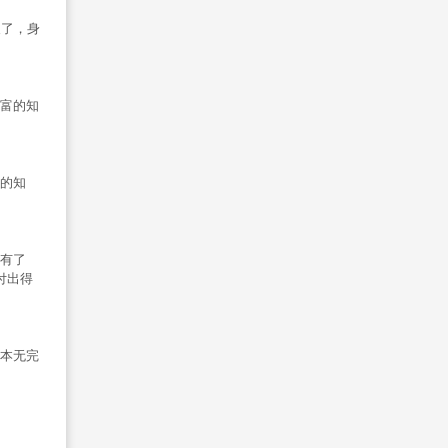
义了，身
富的知
的知
有了
付出得
本无完