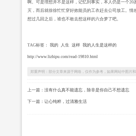
啊。可是理想并不是这样，记忆到事实，本人仍是一个20
灭，而后就徐徐忙忙穿好效能员的工衣赶去公司放工。情
想过几回之后，谁也不敢去想这样的六合梦了吧。
TAG标签：
我的
人生
这样
我的人生是这样的
http://www.lizhipu.com/read-19810.html
郑重声明：部分文章来源于网络，仅作为参考，如果网站中图片和
上一篇：
没有什么真不能遗忘，除非是你自己不想遗忘
下一篇：
让心纯粹，过清雅生活