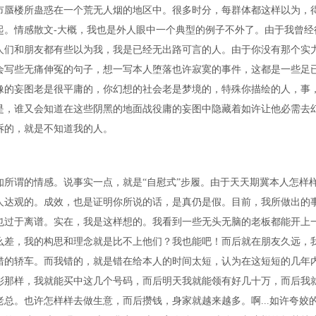
市蜃楼所蛊惑在一个荒无人烟的地区中。很多时分，每群体都这样以为，
起。情感散文-大概，我也是外人眼中一个典型的例子不外了。由于我曾经
人们和朋友都有些以为我，我是已经无出路可言的人。由于你没有那个实
会写些无痛伸冤的句子，想一写本人堕落也许寂寞的事件，这都是一些足
像的妄图老是很平庸的，你幻想的社会老是梦境的，特殊你描绘的人，事
是，谁又会知道在这些阴黑的地面战役庸的妄图中隐藏着如许让他必需去
诉的，就是不知道我的人。
所谓的情感。说事实一点，就是“自慰式”步履。由于天天期冀本人怎样
人达观的。成效，也是证明你所说的话，是真仍是假。目前，我所做出的
也过于离谱。实在，我是这样想的。我看到一些无头无脑的老板都能开上
么差，我的构思和理念就是比不上他们？我也能吧！而后就在朋友久远，
错的轿车。而我错的，就是错在给本人的时间太短，认为在这短短的几年
彩那样，我就能买中这几个号码，而后明天我就能领有好几十万，而后我
总。也许怎样样去做生意，而后攒钱，身家就越来越多。啊...如许夸姣