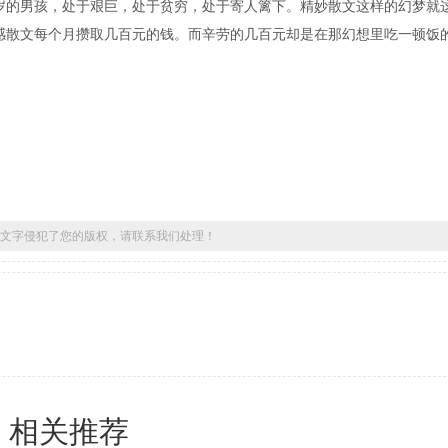
岁的男孩，处于艰巨，处于贫穷，处于寄人篱下。精妙散文这样的幻梦就
感散文每个月攒取几百元的钱。而辛劳的几百元却是在那幻想里吃一顿饭
文字侵犯了您的版权，请联系我们处理！
相关推荐