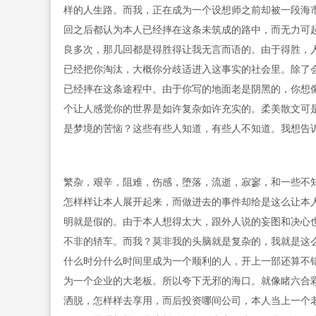
样的人生路。而我，正在成为一个设想师之前却被一段海
回之后都认为本人已经摔在这条未筑成的路中，而无力可
良多次，那几回都是得胜得让我无言而语的。由于得胜，
已经把你淘汰，大概你分歧适进入这事实的社会里。除了
已经摔在这条途程中。由于你写的地面老是阴黑的，你想
个让人感觉你的世界是如许复杂如许充实的。柔美散文可
是梦境的苦恼？这些有些人知道，有些人不知道。我想告
繁杂，艰辛，阻难，伤感，堕落，流逝，寂寥，和一些不知
怎样样让本人展开起来，而做进去的事件却给是这么让本
明就是假的。由于本人想得太大，跟外人说的妄图和决心
不非的轿车。而我？莫非我的头脑就是复杂的，我就是这
什么时分什么时间里成为一个顺利的人，开上一部还算不
为一个企业的大老板。所以夸下无邪的海口。就像睹六合
洒脱，怎样样去享用，而后投资哪间公司，本人当上一个老