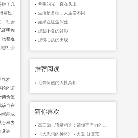
希望的光一直在头上
得胜了几
得赛过
生活是首歌，人生爱不同
力，社会
如果在红尘深处
已证明你
那些不舍的背影
，物都逐
那份心跳的出现
幻想社会
推荐阅读
样成才，
毛骨悚然的人性真相
事给的证
一架价值
我该当在
猜你喜欢
内就能成
就怎样去
高三励志语录精选：简短而有力的激励句子
的设法
《大思想的神奇》 - 大卫·舒瓦茨