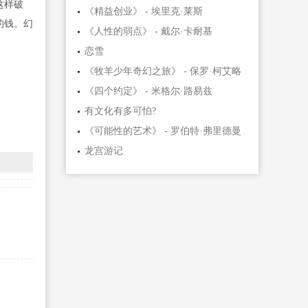
这样破
《精益创业》 - 埃里克·莱斯
的钱。幻
《人性的弱点》 - 戴尔·卡耐基
恋雪
《牧羊少年奇幻之旅》 - 保罗·柯艾略
《四个约定》 - 米格尔·路易兹
有文化有多可怕?
《可能性的艺术》 - 罗伯特·弗里德曼
龙宫游记