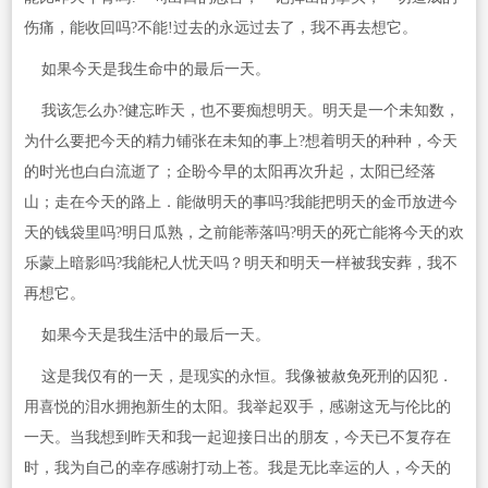
伤痛，能收回吗?不能!过去的永远过去了，我不再去想它。
如果今天是我生命中的最后一天。
我该怎么办?健忘昨天，也不要痴想明天。明天是一个未知数，
为什么要把今天的精力铺张在未知的事上?想着明天的种种，今天
的时光也白白流逝了；企盼今早的太阳再次升起，太阳已经落
山；走在今天的路上．能做明天的事吗?我能把明天的金币放进今
天的钱袋里吗?明日瓜熟，之前能蒂落吗?明天的死亡能将今天的欢
乐蒙上暗影吗?我能杞人忧天吗？明天和明天一样被我安葬，我不
再想它。
如果今天是我生活中的最后一天。
这是我仅有的一天，是现实的永恒。我像被赦免死刑的囚犯．
用喜悦的泪水拥抱新生的太阳。我举起双手，感谢这无与伦比的
一天。当我想到昨天和我一起迎接日出的朋友，今天已不复存在
时，我为自己的幸存感谢打动上苍。我是无比幸运的人，今天的