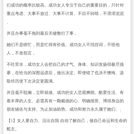
们成功的概率比较高。成功女人专注于自己的重要目的，只针对
重点考虑、大事不放过、大事不计算、不目不转睛，不滞滞泥泥
、
并且办事毫不拖到最后关键敷衍了事，
她们不是瞎忙，而是忙得有价值。成功女人不找捏词，不怪他
人，不发怨言，
不吐苦水，成功女人会把自己的才气、身体、知识发扬得极尽描
摹，在恰当的深图远虑后，做出决定。即便错了也决不懊悔、汲
取经历使下次决定更圆满。
并且毫不耽搁，立即就做。成功的女人悲观爽朗。酷爱生活、有
着丰厚的人生、必需具有一颗戴德的心、明确报答、博得身边的
朋友辅佐与支持、为止加油助势。成功和努力永久属于她们、、
【1】女人要自力、活出自我 自动了解自己，做自己命运和生命的
舵主。