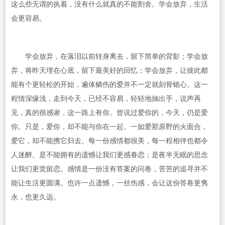
这么些无谓的执着，没有什么就真的不能割舍。学会放弃，生活
会更容易。
学会放弃，在落泪以前转身离去，留下简单的背影；学会放
弃，将昨天埋在心底，留下最美好的回忆；学会放弃，让彼此都
能有个更轻松的开始，遍体鳞伤的爱并不一定就刻骨铭心。这一
程情深缘浅，走到今天，已经不容易，轻轻地抽出手，说声再
见，真的很感谢，这一路上有你。曾说过爱你的，今天，仍是爱
你。只是，爱你，却不能与你在一起。一如爱那原野的火面合，
爱它，却不能携它归去。每一份感情都很美，每一程相伴也都令
人迷醉。是不能拥有的遗憾让我们更感眷恋；是夜半无眠的思念
让我们更觉留恋。感情是一份没有答案的问卷，苦苦的追寻并不
能让生活更圆满。也许一点遗憾，一丝伤感，会让这份答卷更隽
永，也更久远。