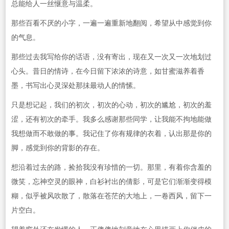
总能给人一丝惬意与温柔。
那些百看不厌的小字，一遍一遍重新地翻阅，希望从中感觉到你
的气息。
那些过去我写给你的话语，没有寄出，现在又一次又一次地划过
心头。昔日的情诗，在今日留下浓浓的诗意，如甘蜜滋养着香
墨，书写出心灵深处那抺最动人的情愫。
只是想记起，我们的初次，初次的心动，初次的尴尬，初次的羞
涩，还有初次的牵手。我多么感谢那些同学，让我能不拘地能做
我想做而不敢做的事。我记住了你有规律的衣着，认出那是你的
脚，感觉到你的背影的存在。
想沿着过去的路，捡拾我没有珍惜的一切。那里，有着你含羞的
微笑，忘神空灵的眼神，白衫衬出的倩影，可是它们渐渐变得模
糊，似乎被风吹散了，散落在苍茫的大地上，一卷西风，留下一
片空白。