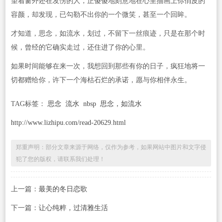
望着窗外还在发愣的人，正傻傻地刻意地在心里描画上你俏皮的
容颜，却发现，已勾勒不出你的一个微笑，甚至一个回眸。
才知道，思念，如流水，划过，不留下一丝痕迹，只是在那个时
候，曾经的它确实走过，还住进了你的心里。
如果时间能够在来一次，我想回到那些有你的日子，疯狂地将一
切都赠给你，许下一个海枯石烂的承诺，愿与你相伴永生。
TAG标签：
思念
流水
nbsp
思念，如流水
http://www.lizhipu.com/read-20629.html
郑重声明：部分文章来源于网络，仅作为参考，如果网站中图片和文字侵
犯了您的版权，请联系我们处理！
上一篇：
最美的冬日恋歌
下一篇：
让心纯粹，过清雅生活