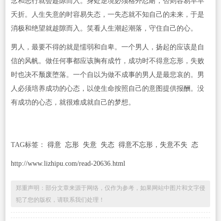
念和恶行就会趁隙而入。身处逆境必须格外忍耐，否则容易早早
夭折。人生失意的时容易失态，一失态就不知自己的未来，于是
消极和绝望就趁隙而入。笑看人生潮起潮落，守住自己的心。
男人，最要不得的就是懦弱和自卑。一个男人，扬起的应该是自
信的风帆。做任何事都应该胸有成竹，成功时不得意忘形，失败
时也决不颓废堕落。一个自以为做不成事的男人是最悲哀的。男
人必须培养成功的心态，以使生命按照自己的意图提供报酬。没
有成功的心态，就很难成就自己的梦想。
TAG标签：
得意
忘形
失意
失态
得意不忘形，失意不失
态
http://www.lizhipu.com/read-20636.html
郑重声明：部分文章来源于网络，仅作为参考，如果网站中图片和文字侵
犯了您的版权，请联系我们处理！