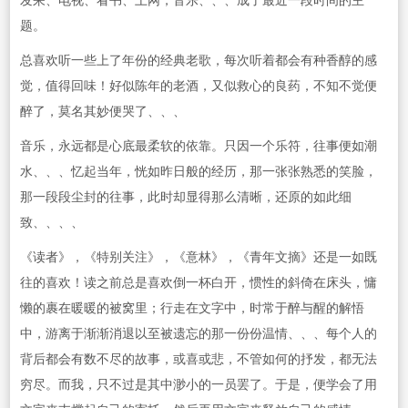
发呆、电视、看书、上网，音乐、、、成了最近一段时间的主
题。
总喜欢听一些上了年份的经典老歌，每次听着都会有种香醇的感
觉，值得回味！好似陈年的老酒，又似救心的良药，不知不觉便
醉了，莫名其妙便哭了、、、
音乐，永远都是心底最柔软的依靠。只因一个乐符，往事便如潮
水、、、忆起当年，恍如昨日般的经历，那一张张熟悉的笑脸，
那一段段尘封的往事，此时却显得那么清晰，还原的如此细
致、、、、
《读者》，《特别关注》，《意林》，《青年文摘》还是一如既
往的喜欢！读之前总是喜欢倒一杯白开，惯性的斜倚在床头，慵
懒的裹在暖暖的被窝里；行走在文字中，时常于醉与醒的解悟
中，游离于渐渐消退以至被遗忘的那一份份温情、、、每个人的
背后都会有数不尽的故事，或喜或悲，不管如何的抒发，都无法
穷尽。而我，只不过是其中渺小的一员罢了。于是，便学会了用