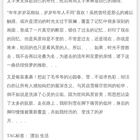
文字来支撑起自己的寄托，然后再用文字来释放自己的感情。
“年年岁岁花相似，岁岁年年人不同”喜欢！虽然曾经是那么的难以
触摸。或许是漂泊的时光太过于斑斓，覆盖了记忆中很多深刻的
画面，形成了一片真空的断层，锁住了过去的记忆，封印了现在
的回忆。但是风景却是不变的，不管是过去，还是现在，亦或是
将来，轮回的也只是看风景的人。所以、、、如果，时光不曾散
去，我不会再以沧桑为名，为逝去的流年和至爱的亲情，谱下这
一曲彷徨惊梦的挽歌、、、
又是银装素裹！想起了毛爷爷的沁园春。雪，不追求色彩，却洁
白的让所有人感知灿烂的最深含义。与其说雪褪尽世间的铅华，
倒不如说是洗涤了心灵的尘垢。因为世间风景皆美，而思想沾染
了太多的肮脏。走在路上，我听到雪在脚下痛苦的低吟，身后的
脚印慢慢被重新覆盖，亦如我经历的、变浅了的岁
月、、、、
TAG标签：
漂泊 生活