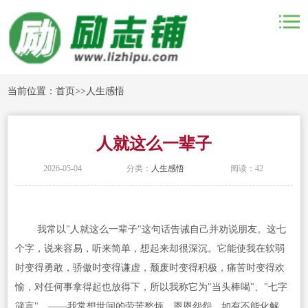
当前位置：
首页
>>
人生感悟
人就这么一辈子
2026-05-04
分类：
人生感悟
阅读：42
我常以"人就这么一辈子"这句话告诫自己并劝说朋友。这七
个字，说来容易，听来简单，想起来却很深沉。它能使我在软弱
时变得勇敢，骄傲时变得谦虚，颓废时变得积极，痛苦时变得欢
愉，对任何事拿得起也放得下，所以我称它为"当头棒喝"、"七字
箴言"。——我常想世间的劳苦愁烦、恩恩怨怨，如有不能化解