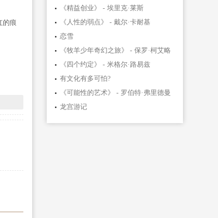
《精益创业》 - 埃里克·莱斯
《人性的弱点》 - 戴尔·卡耐基
红的痕
恋雪
《牧羊少年奇幻之旅》 - 保罗·柯艾略
《四个约定》 - 米格尔·路易兹
有文化有多可怕?
《可能性的艺术》 - 罗伯特·弗里德曼
龙宫游记