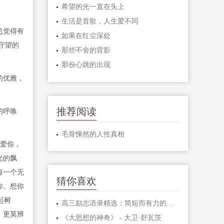
希望的光一直在头上
生活是首歌，人生爱不同
总觉得有
如果在红尘深处
守望的
那些不舍的背影
那份心跳的出现
的优雅，
推荐阅读
的呼唤
毛骨悚然的人性真相
爱你，
光的飘
每一个无
猜你喜欢
你。想你
起树
高三励志语录精选：简短而有力的激励句子
，更莫辨
《大思想的神奇》 - 大卫·舒瓦茨