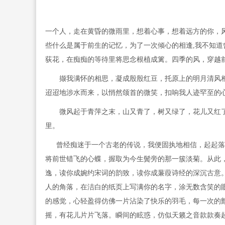
一个人，走在黄昏的微雨里，想着心事，想着远方的你，
些什么是属于前生的记忆，为了一次倾心的相逢,我不知
荻花，在痴痴的等待里将思念根植成篱。四季的风，穿越
撷我满怀的相思，凝成殷殷红豆，托原上的明月清风相
迢迢地涉水而来，以悄然颌首的微笑，扣响我人迹罕至的
微风起于青萍之末，山又青了，树又绿了，花儿又红了
里。
曾经痴迷于一个古老的传说，我便固执地相信，起起落
将前世错飞的心蝶，握取为今生鬓旁的那一簇淡菊。从此
逸，读你成婉约宋词的韵致，读你成蒹葭诗经的深沉古意
人的角落，在洁白的纸页上写满你的名字，涂无数含笑的
的感觉，心轻盈得仿佛一片沾染了快乐的羽毛，每一次的
摇，有花儿片片飞落。瞬间的眩惑，仿似天籁之音款款奏