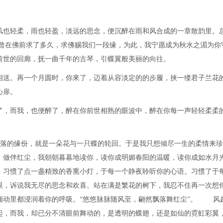
风也轻柔，雨也轻盈，淡远的思念，便沉醉在雨和风合成的一章散韵里。
道曾在佛前求了多久，求佛赐我们一段缘，为此，我宁愿成为秋水之湄为你
前世的回廊，抚一曲千年的古琴，引蝶翼般美丽的向往。
送。再一个月圆时，你來了，迈着从容淡定的的步履，挟一缕君子兰花
心扉。
，而我，也便醉了，醉在你前世相熟的眼波中，醉在你每一声轻轻柔柔
落的缘份，就是一朵花与一只蝶的轮回。于是我只想倾尽一生的柔情来珍
，做伴红尘，我朝朝暮暮地读你，读你成明媚春阳的温暖，读你成如水月
。习惯了点一盏精致的香熏小灯，于每一个静夜聆听你的心语。习惯了于
眼，诉说我无尽的思念和欢喜。站在满是繁花的树下，我忍不住再一次想
颤动里都浸润着你的呼吸。“悠悠脉脉随风至，翩然飘落舞红尘”。 风
起，而我，却已分不清眼前舞动的，是透明的蝶翅，还是如仙的霓虹彩翼