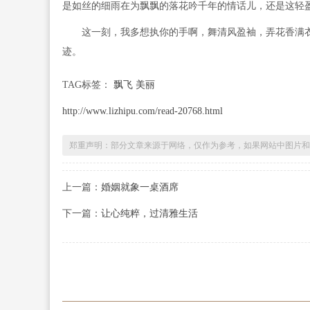
是如丝的细雨在为飘飘的落花吟千年的情话儿，还是这轻
这一刻，我多想执你的手啊，舞清风盈袖，弄花香满衣
迹。
TAG标签：
飘飞 美丽
http://www.lizhipu.com/read-20768.html
郑重声明：部分文章来源于网络，仅作为参考，如果网站中图片和
上一篇：
婚姻就象一桌酒席
下一篇：
让心纯粹，过清雅生活