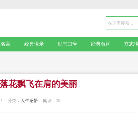
志名言
经典语录
励志口号
经典台词
立志
落花飘飞在肩的美丽
04
分类：
人生感悟
阅读：39