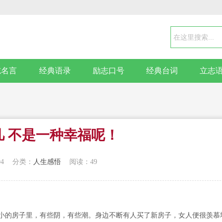
志名言
经典语录
励志口号
经典台词
立志
凡 不是一种幸福呢！
04
分类：
人生感悟
阅读：49
的房子里，有些阴，有些潮。身边不断有人买了新房子，女人便很羡慕