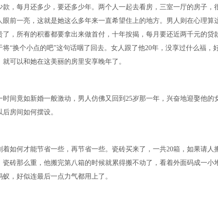
少款，每月还多少，要还多少年。两个人一起去看房，三室一厅的房子，
人眼前一亮，这就是她这么多年来一直希望住上的地方。男人则在心理算
贵了，所有的积蓄都要拿出来做首付，十年按揭，每月要还近两千元的贷
将“换个小点的吧”这句话咽了回去。女人跟了他20年，没享过什么福，
，就可以和她在这美丽的房里安享晚年了。
间竟如新婚一般激动，男人仿佛又回到25岁那一年，兴奋地迎娶他的
以后房间如何摆设。
如何才能节省一些，再节省一些。瓷砖买来了，一共20箱，如果请人
。瓷砖那么重，他搬完第八箱的时候就累得搬不动了，看着外面码成一小
蚂蚁，好似连最后一点力气都用上了。