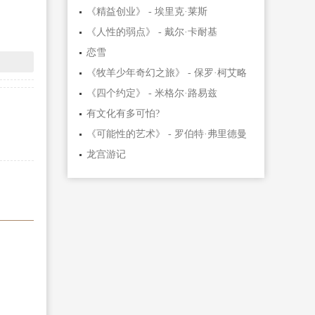
《精益创业》 - 埃里克·莱斯
《人性的弱点》 - 戴尔·卡耐基
恋雪
《牧羊少年奇幻之旅》 - 保罗·柯艾略
《四个约定》 - 米格尔·路易兹
有文化有多可怕?
《可能性的艺术》 - 罗伯特·弗里德曼
龙宫游记