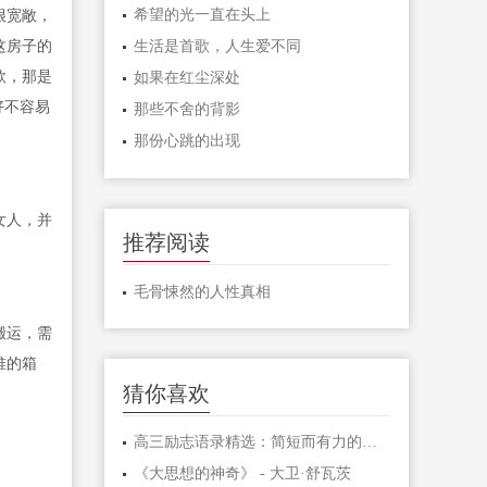
希望的光一直在头上
很宽敞，
这房子的
生活是首歌，人生爱不同
款，那是
如果在红尘深处
好不容易
那些不舍的背影
那份心跳的出现
女人，并
推荐阅读
毛骨悚然的人性真相
搬运，需
堆的箱
猜你喜欢
高三励志语录精选：简短而有力的激励句子
《大思想的神奇》 - 大卫·舒瓦茨