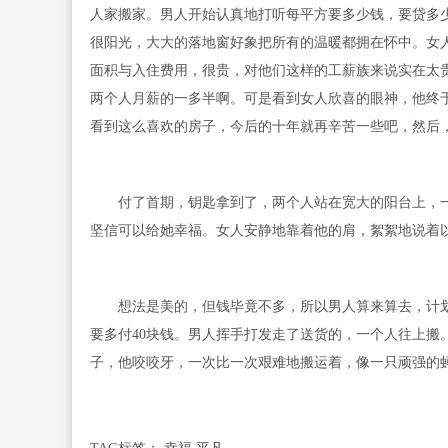
人家搬家。男人开始认真地打听每平方要多少钱，要贷多
很阳光，大大的落地窗好象把所有的温暖都拥在怀中。女
面积与入住费用，很贵，对他们这样的工薪族来说实在太
两个人月薪的一多半啊。可是看到女人欣喜的眼神，他终于
看到这么喜欢的房子，今后的十年就再辛苦一些吧，然后
付了首期，钥匙拿到了，两个人站在宽大的阳台上，一时
坚信可以给她幸福。女人安静地靠着他的肩，絮絮地说着
想法是美的，但钱毕竟不多，所以男人算来算去，计划着
要多付40块钱。男人挥手打发走了送货的，一个人往上搬
子，他咬咬牙，一次比一次艰难地搬运着，像一只顽强的