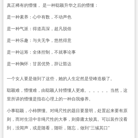
真正稀有的懵懂， 是一种聪颖升华之后的懵懂：
是一种素养：心中有数，不动声色
是一种气派：得道高深，超凡脱俗
是一种乐趣：与夫无争，悠然得意
是一种运筹：全体控制，不就事论事
是一种胸怀：甘居优势，辞让豁达
一个女人要是做到了这些，她的人生定然是登峰造极了。
聪颖难，懵懂难，由聪颖人转懵懂人更难。。。。。。当然，这
里所讲的懵懂是指在心理上的一种自我修养。
小事聪颖，小柿髀懂。对绳尺性的题目要显明，处置起来要有原
则，而对生活中非绳尺性的大事，则毋庸太较真。可以装作没看
到，没闻声，或是随看，随听，随忘，做到“三缄其口”