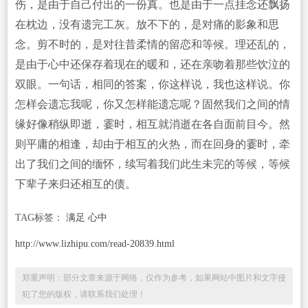
伤，是由于自己付出的一份真。也是由于一点挂念还飘扬
在枕边，没有遗完工灰。放不下的，是对痛的影象和思
念。剪不时的，是对往昔柔情的留恋和等候。理还乱的，
是由于心中还保存着现在的暖和，还在亲吻着那些饮泣的
双眼。一句话，相同的答案，你这样说，我也这样说。你
怎样会遗忘我呢，你又怎样能遗忘呢？固然我们之间的情
缘好像稍纵即逝，霎时，相互就消逝在各自面前目今。然
则平庸的相逢，却由于相互的火热，而在回身的霎时，牵
出了我们之间的缅怀，续写着我们此生未完的等候，等候
下辈子来归还相互的债。
TAG标签：
满足 心中
http://www.lizhipu.com/read-20839.html
郑重声明：部分文章来源于网络，仅作为参考，如果网站中图片和文字侵
犯了您的版权，请联系我们处理！