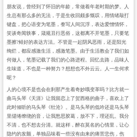
朋友说，曾经到了怀旧的年龄，常做着年老时期的梦。人
生总有那么多的无法，于是生收回颇多慨叹，用情绪敲打
键盘，把心语变为笔墨，誊写人间沉浮，表达爱憎情怀，
笑谈奇闻轶事，箴规丑行恶俗，这都离不开笔墨，只要笔
墨擦?鲱好的表达方法。不管是一起阴风恶雨，还是阳光
绚烂，都应感激生活，感激笔墨。由于生活教会了我们如
何做人，笔墨记载了我们的心路进程。回忆去路，品味人
生味道，不也是一种努力？想想也不外云云。人一生何求
呢？
人的心境不是也会在刹那产生着奇妙哦变革吗？比方就一
曲马头琴《天涯》让我留恋上了贺西格的曲子，喜欢上了
此时倾听的马头琴《牡沧》。是马头琴的低吟还是马头琴
里缱绻缭绕的音，让我愁思胶葛，放不下，理还乱。我分
不清，也不想去分清。就这样，醉在莫名的心情里，让心
隐约的发颤，单独品味着一些没有由来的痛苦悲伤，伤