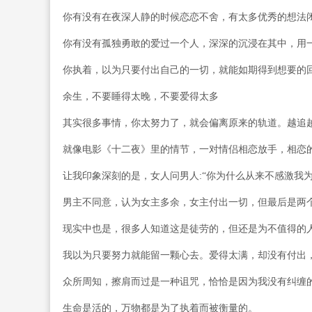
你有没有在夜深人静的时候恋恋不舍，有太多优秀的想法
你有没有孤独勇敢的爱过一个人，深深的沉浸在其中，用
你执着，以为只要付出自己的一切，就能如期得到想要的
余生，不要睡得太晚，不要爱得太多
其实很多事情，你太努力了，就会偏离原来的轨道。越追
就像电影《十二夜》里的情节，一对情侣相恋放手，相恋
让我印象深刻的是，女人问男人:“你为什么从来不感激我为
男主不同意，认为女主多余，女主付出一切，但最后是两
现实中也是，很多人知道这是徒劳的，但还是为不值得的
我以为只要努力就能留一颗心去。爱得太满，却没有付出
众所周知，擦肩而过是一种诅咒，恰恰是因为我没有纠缠
生命是活的，万物都是为了执着而被衡量的。