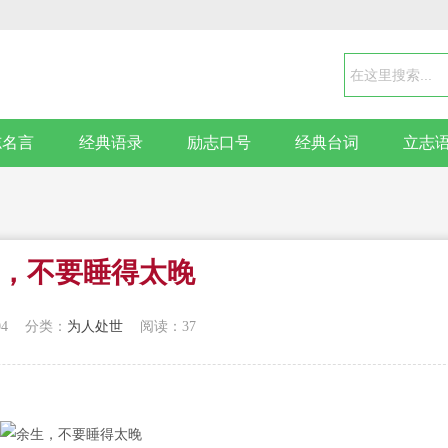
志名言
经典语录
励志口号
经典台词
立志
，不要睡得太晚
04
分类：
为人处世
阅读：37