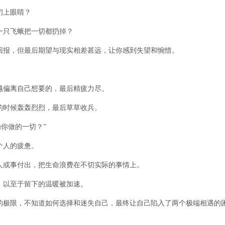
闭上眼睛？
一只飞蛾把一切都扔掉？
回报，但最后期望与现实相差甚远，让你感到失望和惋惜。
越偏离自己想要的，最后精疲力尽。
的时候轰轰烈烈，最后草草收兵。
你做的一切？”
个人的疲惫。
人或事付出，把生命浪费在不切实际的事情上。
，以至于留下的温暖被加速。
的极限，不知道如何选择和迷失自己，最终让自己陷入了两个极端相遇的