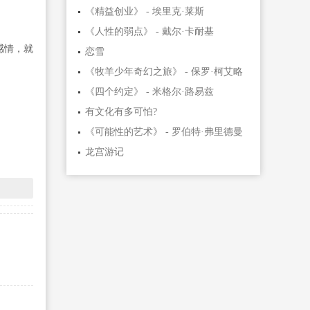
《精益创业》 - 埃里克·莱斯
《人性的弱点》 - 戴尔·卡耐基
感情，就
恋雪
《牧羊少年奇幻之旅》 - 保罗·柯艾略
《四个约定》 - 米格尔·路易兹
有文化有多可怕?
《可能性的艺术》 - 罗伯特·弗里德曼
龙宫游记