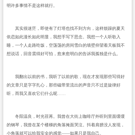
明许多事情不是这样就行。
其实很迷茫，即使有了灯塔也找不到方向，这样烦躁的夏天
依恋如此漫长如此明显，我想手写下思念。我想一个人听歌入
睡，一个人走路吃饭，空荡荡的房间雪白的墙壁仰望着天板我不
想说话，回音震得好可怕，愈来愈明白的告诉我孤独是什么。
我翻出以前的书，我听了以前的歌，现在才发现那些写得好
的文章只是字字扎心，那些磁带里流出的声音只不过是旋律好
听，而我又喜欢它们什么呢……
冬阳温良，时光荏苒。我曾在大街上咖啡厅外听到里面缓缓
的钢琴，我曾在某个楼梯的角落掩面哭泣。抖着肩膀没人发现，
小角落就可以给我安全的感觉——如果只是我自己。