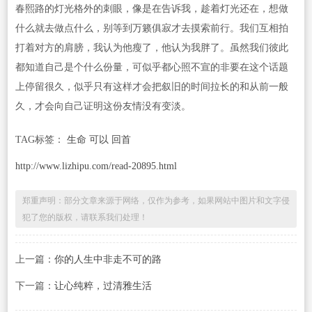
春熙路的灯光格外的刺眼，像是在告诉我，趁着灯光还在，想做
什么就去做点什么，别等到万籁俱寂才去摸索前行。我们互相拍
打着对方的肩膀，我认为他瘦了，他认为我胖了。虽然我们彼此
都知道自己是个什么份量，可似乎都心照不宣的非要在这个话题
上停留很久，似乎只有这样才会把叙旧的时间拉长的和从前一般
久，才会向自己证明这份友情没有变淡。
TAG标签：
生命 可以 回首
http://www.lizhipu.com/read-20895.html
郑重声明：部分文章来源于网络，仅作为参考，如果网站中图片和文字侵
犯了您的版权，请联系我们处理！
上一篇：
你的人生中非走不可的路
下一篇：
让心纯粹，过清雅生活