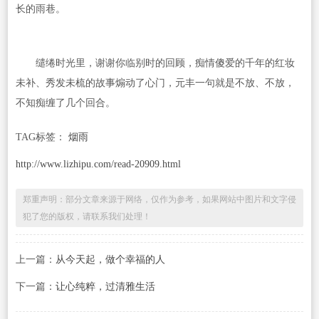
长的雨巷。
缱绻时光里，谢谢你临别时的回顾，痴情傻爱的千年的红妆
未补、秀发未梳的故事煽动了心门，元丰一句就是不放、不放，
不知痴缠了几个回合。
TAG标签：
烟雨
http://www.lizhipu.com/read-20909.html
郑重声明：部分文章来源于网络，仅作为参考，如果网站中图片和文字侵
犯了您的版权，请联系我们处理！
上一篇：
从今天起，做个幸福的人
下一篇：
让心纯粹，过清雅生活