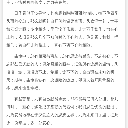
事，不惜时间的长度，尽力去完善。
日子看似平淡寻常，其实裹着酸酸甜甜的情味，挡不住四季
风雨的变幻，那么就听花自开落的温柔言语。风吹浮世花，世事
如云烟过眼；多少相逢，早已没了讯息。走过万千繁华，放在心
上的，依旧是那么几个不知何时入了心的人。你是否，和我一样
相信：独自行走的路上，一直有不离不弃的相随。
生命中，总有相聚与离别，总有思念与感伤。不忘初心，不
忘那些已沉默的人；偶尔回望的眼神，汇集所有念想的温情，风
轻轻一触，便泪流不止。希望，舍不下的，会出现在未知的明
天；期待，生命能够有一次极致的绽放，即便夹着开到骨裂的
疼，想来也是幸福。
有些苦楚，只有自己默然承受，却不能与任何人分担。曾几
何时，一颗心，炼化成了坚强的代名词；我们忍住忧伤的眼泪，
只为安然地存在于深爱之人的思想世界，只为未来日子里，彼此
少一份牵挂，多一分安心。