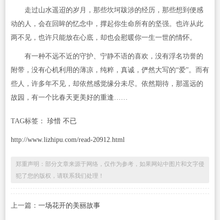
走过山水遥迢的岁月，那些坎坷跋涉的经历，那些想到便感
动的人，会在回眸的忆念中，撑起你生命所有的坚强。也许从此
两不见，也许只能放在心底，却也会慰暖你一生一世的情怀。
有一种不远不近的守护、宁静不语的喜欢，没有浮名功誉的
附带，没有心机利用的薄凉，纯粹，真诚，俨然大写的“爱”。而有
些人，许多年不见，却依然感觉缘分未尽。依然期待，那遥远的
故园，有一个比春天更美好的重逢……
TAG标签：
珍惜 不已
http://www.lizhipu.com/read-20912.html
郑重声明：部分文章来源于网络，仅作为参考，如果网站中图片和文字侵
犯了您的版权，请联系我们处理！
上一篇：
一场花开的美丽故事