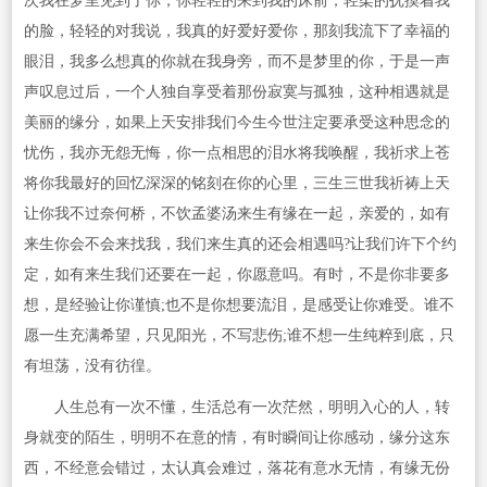
次我在梦里见到了你，你轻轻的来到我的床前，轻柔的抚摸着我
的脸，轻轻的对我说，我真的好爱好爱你，那刻我流下了幸福的
眼泪，我多么想真的你就在我身旁，而不是梦里的你，于是一声
声叹息过后，一个人独自享受着那份寂寞与孤独，这种相遇就是
美丽的缘分，如果上天安排我们今生今世注定要承受这种思念的
忧伤，我亦无怨无悔，你一点相思的泪水将我唤醒，我祈求上苍
将你我最好的回忆深深的铭刻在你的心里，三生三世我祈祷上天
让你我不过奈何桥，不饮孟婆汤来生有缘在一起，亲爱的，如有
来生你会不会来找我，我们来生真的还会相遇吗?让我们许下个约
定，如有来生我们还要在一起，你愿意吗。有时，不是你非要多
想，是经验让你谨慎;也不是你想要流泪，是感受让你难受。谁不
愿一生充满希望，只见阳光，不写悲伤;谁不想一生纯粹到底，只
有坦荡，没有彷徨。
人生总有一次不懂，生活总有一次茫然，明明入心的人，转
身就变的陌生，明明不在意的情，有时瞬间让你感动，缘分这东
西，不经意会错过，太认真会难过，落花有意水无情，有缘无份