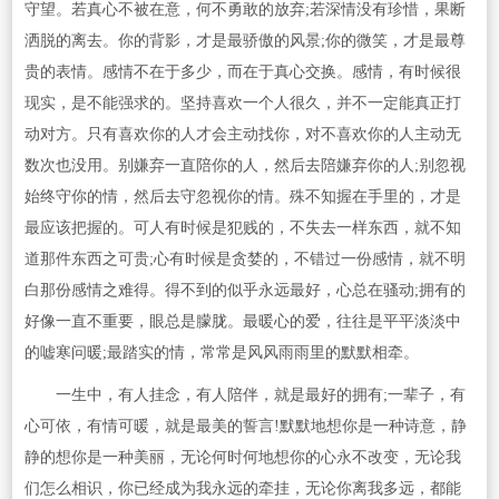
守望。若真心不被在意，何不勇敢的放弃;若深情没有珍惜，果断
洒脱的离去。你的背影，才是最骄傲的风景;你的微笑，才是最尊
贵的表情。感情不在于多少，而在于真心交换。感情，有时候很
现实，是不能强求的。坚持喜欢一个人很久，并不一定能真正打
动对方。只有喜欢你的人才会主动找你，对不喜欢你的人主动无
数次也没用。别嫌弃一直陪你的人，然后去陪嫌弃你的人;别忽视
始终守你的情，然后去守忽视你的情。殊不知握在手里的，才是
最应该把握的。可人有时候是犯贱的，不失去一样东西，就不知
道那件东西之可贵;心有时候是贪婪的，不错过一份感情，就不明
白那份感情之难得。得不到的似乎永远最好，心总在骚动;拥有的
好像一直不重要，眼总是朦胧。最暖心的爱，往往是平平淡淡中
的嘘寒问暖;最踏实的情，常常是风风雨雨里的默默相牵。
一生中，有人挂念，有人陪伴，就是最好的拥有;一辈子，有
心可依，有情可暖，就是最美的誓言!默默地想你是一种诗意，静
静的想你是一种美丽，无论何时何地想你的心永不改变，无论我
们怎么相识，你已经成为我永远的牵挂，无论你离我多远，都能