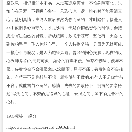
空叹息，相识相知本不易，人走茶凉奈何兮，不怕身隔南北，只
怕心在天涯，不畏暖心多年，只恐心凉一瞬，唯有时间能看清真
心，鉴别真情，曲终人散后依然为你而留的，才叫陪伴，物是人
非中依旧拿心而守的，才是珍惜。于是在悄然想你的时候，会把
思念写进自己的灵魂，折成纸鹞，放飞于苍穹，坚信有一天会飞
到你的手里，飞入你的心里。一个人特别坚强，是因为无处可依;
一颗心不再脆弱，是因为饱经风雨。曾经的掏心掏肺，现在的没
心没肺;以前的无药可救，如今的百毒不侵。谁都不糊涂，傻与不
傻，要看你会不会装傻;谁人没酸楚，痛与不痛，要看你会不会掩
饰。有些事不是你想与不想，就能做与不做的;有些人不是你舍与
不舍，就能留与不留的。感情，失去的要放得下，拥有的要拿得
起!得失之间，不变的是追求的心意，爱恨之间，留下的是曾经的
心甜。
TAG标签：
缘分
http://www.lizhipu.com/read-20916.html