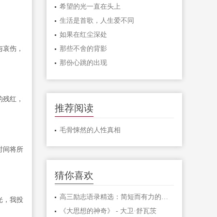
希望的光一直在头上
。
生活是首歌，人生爱不同
如果在红尘深处
那些不舍的背影
与哀伤，
那份心跳的出现
的残红，
推荐阅读
毛骨悚然的人性真相
时间将所
猜你喜欢
高三励志语录精选：简短而有力的激励句子
光，我投
《大思想的神奇》 - 大卫·舒瓦茨