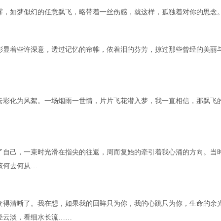
雾，如梦似幻的任意飘飞，略带着一丝伤感，就这样，孤独着对你的思念
彰显着些许深意，透过记忆的帘帷，依着泪的芬芳，掠过那些曾经的美丽
云彩化为风絮。一场烟雨一世情，片片飞花潜入梦，我一直相信，那飘飞
了自己，一束时光滑在指尖的往返，周而复始的牵引着我心涌的方向。当
该何去何从…
变得清晰了。我在想，如果我的回眸只为你，我的心跳只为你，生命的余
轻云淡，看细水长流……