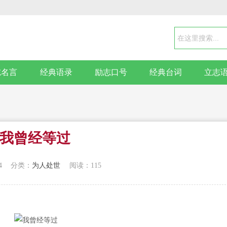
志名言
经典语录
励志口号
经典台词
立志
我曾经等过
4
分类：
为人处世
阅读：115