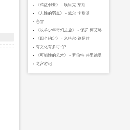
《精益创业》 - 埃里克·莱斯
《人性的弱点》 - 戴尔·卡耐基
恋雪
《牧羊少年奇幻之旅》 - 保罗·柯艾略
《四个约定》 - 米格尔·路易兹
有文化有多可怕?
《可能性的艺术》 - 罗伯特·弗里德曼
龙宫游记