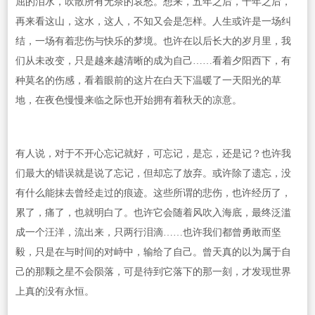
屈的泪水，吹散所有无奈的哀愁。想来，五年之后，十年之后，
再来看这山，这水，这人，不知又会是怎样。人生或许是一场纠
结，一场有着悲伤与快乐的梦境。也许在以后长大的岁月里，我
们从未改变，只是越来越清晰的成为自己……看着夕阳西下，有
种莫名的伤感，看着眼前的这片在白天下温暖了一天阳光的草
地，在夜色慢慢来临之际也开始拥有着秋天的凉意。
有人说，对于不开心忘记就好，可忘记，是忘，还是记？也许我
们最大的错误就是说了忘记，但却忘了放弃。或许除了遗忘，没
有什么能抹去曾经走过的痕迹。这些所谓的悲伤，也许经历了，
累了，痛了，也就明白了。也许它会随着风吹入海底，最终泛滥
成一个汪洋，流出来，只两行泪滴……也许我们都曾勇敢而坚
毅，只是在与时间的对峙中，输给了自己。曾天真的以为属于自
己的那颗之星不会陨落，可是待到它落下的那一刻，才发现世界
上真的没有永恒。