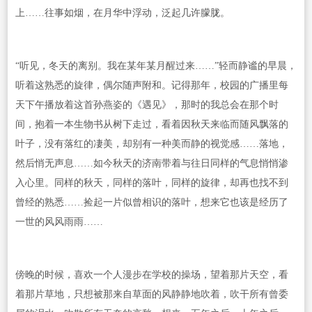
上……往事如烟，在月华中浮动，泛起几许朦胧。
“听见，冬天的离别。我在某年某月醒过来……”轻而静谧的早晨，
听着这熟悉的旋律，偶尔随声附和。记得那年，校园的广播里每
天下午播放着这首孙燕姿的《遇见》，那时的我总会在那个时
间，抱着一本生物书从树下走过，看着因秋天来临而随风飘落的
叶子，没有落红的凄美，却别有一种美而静的视觉感……落地，
然后悄无声息……如今秋天的济南带着与往日同样的气息悄悄渗
入心里。同样的秋天，同样的落叶，同样的旋律，却再也找不到
曾经的熟悉……捡起一片似曾相识的落叶，想来它也该是经历了
一世的风风雨雨……
傍晚的时候，喜欢一个人漫步在学校的操场，望着那片天空，看
着那片草地，只想被那来自草面的风静静地吹着，吹干所有曾委