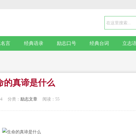
志名言
经典语录
励志口号
经典台词
立志
命的真谛是什么
04
分类：
励志文章
阅读：55