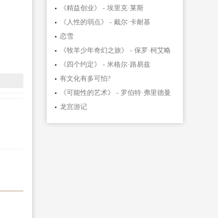
《精益创业》 - 埃里克·莱斯
《人性的弱点》 - 戴尔·卡耐基
恋雪
《牧羊少年奇幻之旅》 - 保罗·柯艾略
《四个约定》 - 米格尔·路易兹
有文化有多可怕?
《可能性的艺术》 - 罗伯特·弗里德曼
龙宫游记