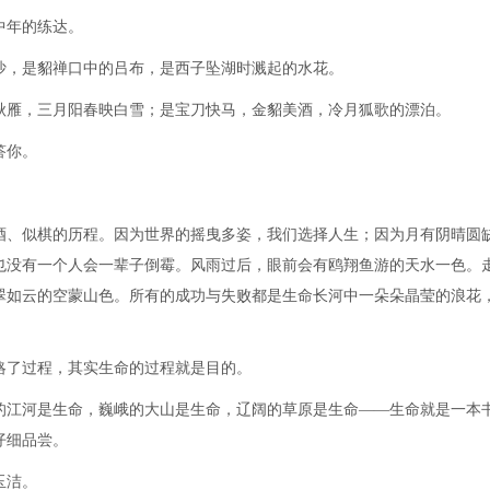
中年的练达。
沙，是貂禅口中的吕布，是西子坠湖时溅起的水花。
秋雁，三月阳春映白雪；是宝刀快马，金貂美酒，冷月狐歌的漂泊。
答你。
酒、似棋的历程。因为世界的摇曳多姿，我们选择人生；因为月有阴晴圆
也没有一个人会一辈子倒霉。风雨过后，眼前会有鸥翔鱼游的天水一色。
翠如云的空蒙山色。所有的成功与失败都是生命长河中一朵朵晶莹的浪花
略了过程，其实生命的过程就是目的。
的江河是生命，巍峨的大山是生命，辽阔的草原是生命——生命就是一本
仔细品尝。
玉洁。