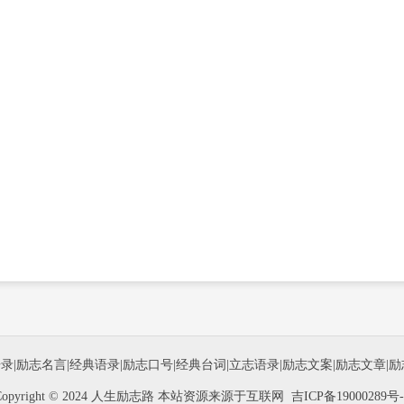
语录
|
励志名言
|
经典语录
|
励志口号
|
经典台词
|
立志语录
|
励志文案
|
励志文章
|
励
Copyright © 2024 人生励志路 本站资源来源于互联网
吉ICP备19000289号-