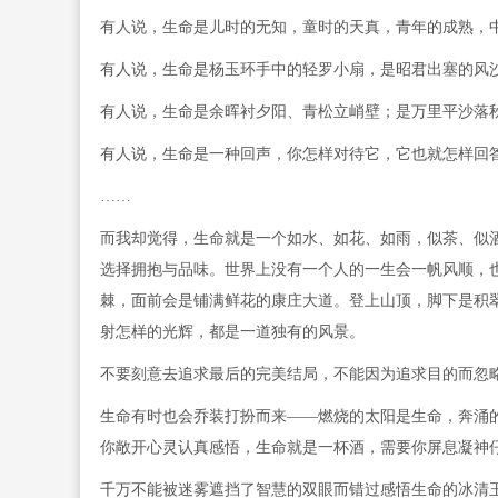
有人说，生命是儿时的无知，童时的天真，青年的成熟，
有人说，生命是杨玉环手中的轻罗小扇，是昭君出塞的风
有人说，生命是余晖衬夕阳、青松立峭壁；是万里平沙落
有人说，生命是一种回声，你怎样对待它，它也就怎样回
……
而我却觉得，生命就是一个如水、如花、如雨，似茶、似
选择拥抱与品味。世界上没有一个人的一生会一帆风顺，
棘，面前会是铺满鲜花的康庄大道。登上山顶，脚下是积
射怎样的光辉，都是一道独有的风景。
不要刻意去追求最后的完美结局，不能因为追求目的而忽
生命有时也会乔装打扮而来——燃烧的太阳是生命，奔涌
你敞开心灵认真感悟，生命就是一杯酒，需要你屏息凝神
千万不能被迷雾遮挡了智慧的双眼而错过感悟生命的冰清