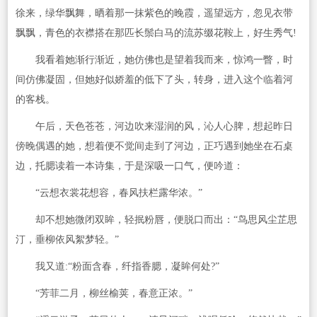
徐来，绿华飘舞，晒着那一抹紫色的晚霞，遥望远方，忽见衣带
飘飘，青色的衣襟搭在那匹长鬃白马的流苏缀花鞍上，好生秀气!
我看着她渐行渐近，她仿佛也是望着我而来，惊鸿一瞥，时
间仿佛凝固，但她好似娇羞的低下了头，转身，进入这个临着河
的客栈。
午后，天色苍苍，河边吹来湿润的风，沁人心脾，想起昨日
傍晚偶遇的她，想着便不觉间走到了河边，正巧遇到她坐在石桌
边，托腮读着一本诗集，于是深吸一口气，便吟道：
“云想衣裳花想容，春风扶栏露华浓。”
却不想她微闭双眸，轻抿粉唇，便脱口而出：“鸟思风尘芷思
汀，垂柳依风絮梦轻。”
我又道:“粉面含春，纤指香腮，凝眸何处?”
“芳菲二月，柳丝榆荚，春意正浓。”