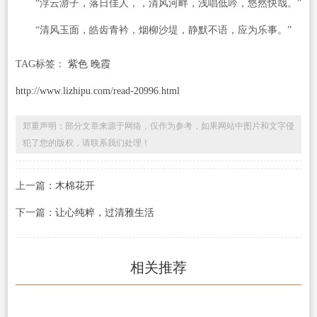
“浮云游子，落日佳人，，清风河畔，浅唱低吟，悠然快哉。”
“清风玉面，皓齿青衿，烟柳沙堤，静默不语，应为乐事。”
TAG标签：
紫色 晚霞
http://www.lizhipu.com/read-20996.html
郑重声明：部分文章来源于网络，仅作为参考，如果网站中图片和文字侵
犯了您的版权，请联系我们处理！
上一篇：
木棉花开
下一篇：
让心纯粹，过清雅生活
相关推荐