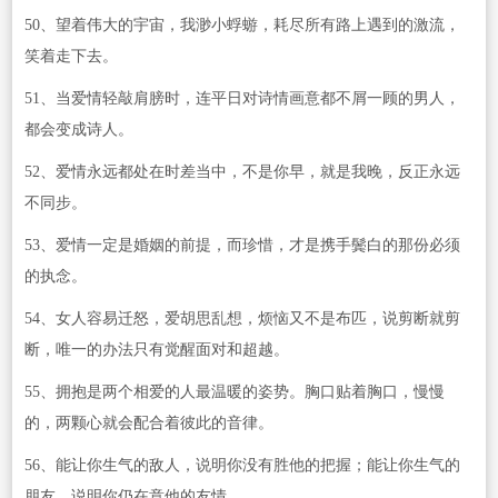
50、望着伟大的宇宙，我渺小蜉蝣，耗尽所有路上遇到的激流，
笑着走下去。
51、当爱情轻敲肩膀时，连平日对诗情画意都不屑一顾的男人，
都会变成诗人。
52、爱情永远都处在时差当中，不是你早，就是我晚，反正永远
不同步。
53、爱情一定是婚姻的前提，而珍惜，才是携手鬓白的那份必须
的执念。
54、女人容易迁怒，爱胡思乱想，烦恼又不是布匹，说剪断就剪
断，唯一的办法只有觉醒面对和超越。
55、拥抱是两个相爱的人最温暖的姿势。胸口贴着胸口，慢慢
的，两颗心就会配合着彼此的音律。
56、能让你生气的敌人，说明你没有胜他的把握；能让你生气的
朋友，说明你仍在意他的友情。