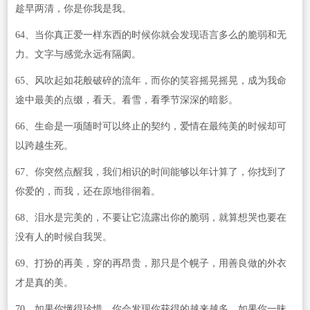
趁早两清，你是你我是我。
64、当你真正爱一样东西的时候你就会发现语言多么的脆弱和无
力。文字与感觉永远有隔阂。
65、风吹起如花般破碎的流年，而你的笑容摇晃摇晃，成为我命
途中最美的点缀，看天。看雪，看季节深深的暗影。
66、生命是一项随时可以终止的契约，爱情在最纯美的时候却可
以跨越生死。
67、你突然点醒我，我们相识的时间能够以年计算了，你找到了
你爱的，而我，还在原地徘徊着。
68、泪水是完美的，不要让它流露出你的脆弱，就算想哭也要在
没有人的时候自我哭。
69、打扮的再美，穿的再昂贵，那只是个幌子，用善良做的外衣
才是真的美。
70、如果你懂得珍惜，你会发现你获得的越来越多，如果你一昧