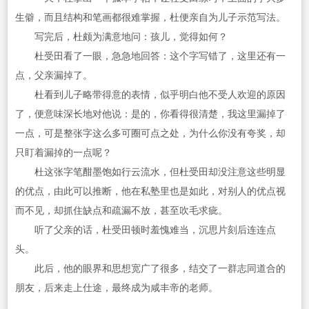
生僻，而且结构和笔画都很难掌握，杜便亲自为儿子示范写法。
写完后，杜颇为满意地问：孩儿，觉得如何？
杜受田看了一眼，急急地回答：这个字写错了，这里还有一
点，父亲漏掉了。
杜看到儿子略带得意的表情，似乎明白他不受人欢迎的原因
了，便意味深长地对他说：是的，你看得很清楚，我这里漏掉了
一点，可是整张字这么多可圈可点之处，为什么你没有夸奖，却
只盯着漏掉的一点呢？
杜这张字笔酣墨饱如行云流水，但杜受田却没注意这些明显
的优点，由此可以推断，他在私塾里也是如此，对别人的优点视
而不见，却抓住缺点和疏漏不放，甚至吹毛求疵。
听了父亲的话，杜受田顿时羞愧难当，沉思片刻后连连点
头。
此后，他的眼界和思想宽广了很多，结交了一群志同道合的
朋友，后来走上仕途，最终成为咸丰帝的老师。