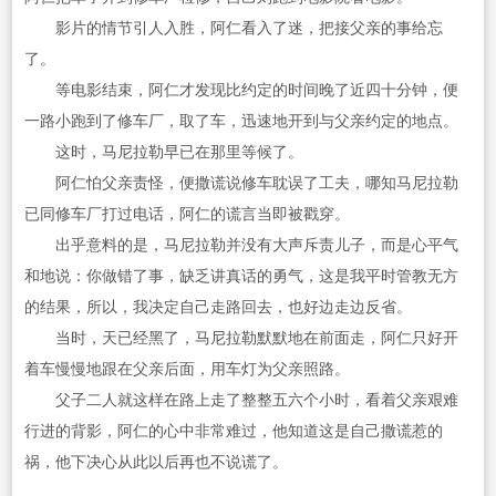
影片的情节引人入胜，阿仁看入了迷，把接父亲的事给忘
了。
等电影结束，阿仁才发现比约定的时间晚了近四十分钟，便
一路小跑到了修车厂，取了车，迅速地开到与父亲约定的地点。
这时，马尼拉勒早已在那里等候了。
阿仁怕父亲责怪，便撒谎说修车耽误了工夫，哪知马尼拉勒
已同修车厂打过电话，阿仁的谎言当即被戳穿。
出乎意料的是，马尼拉勒并没有大声斥责儿子，而是心平气
和地说：你做错了事，缺乏讲真话的勇气，这是我平时管教无方
的结果，所以，我决定自己走路回去，也好边走边反省。
当时，天已经黑了，马尼拉勒默默地在前面走，阿仁只好开
着车慢慢地跟在父亲后面，用车灯为父亲照路。
父子二人就这样在路上走了整整五六个小时，看着父亲艰难
行进的背影，阿仁的心中非常难过，他知道这是自己撒谎惹的
祸，他下决心从此以后再也不说谎了。