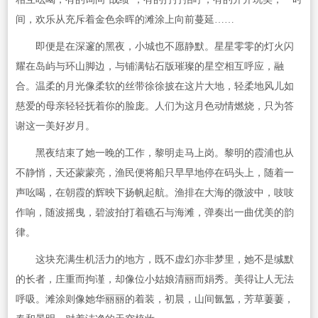
间，欢乐从充斥着金色余晖的滩涂上向前蔓延……
即便是在深邃的黑夜，小城也不愿静默。星星零零的灯火闪
耀在岛屿与环山脚边，与铺满钻石版璀璨的星空相互呼应，融
合。温柔的月光像柔软的丝带徐徐披在这片大地，轻柔地风儿如
慈爱的母亲轻轻抚着你的脸庞。人们为这月色动情燃烧，只为答
谢这一美好岁月。
黑夜结束了她一晚的工作，黎明走马上岗。黎明的霞浦也从
不静悄，天还蒙蒙亮，渔民便将船只早早地停在码头上，随着一
声吆喝，在朝霞的辉映下扬帆起航。渔排在大海的微波中，吱吱
作响，随波摇曳，碧波拍打着礁石与海滩，弹奏出一曲优美的韵
律。
这块充满生机活力的地方，既不虚幻亦非梦里，她不是缄默
的长者，庄重而拘谨，却像位小姑娘清丽而娟秀。美得让人无法
呼吸。滩涂则像她华丽丽的着装，初晨，山间氤氲，芳草萋萋，