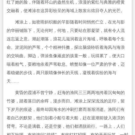
红了她的脸，伴随着环山的盎然生机，浪漫的紫红与典雅的橙黄
交融着，使滩涂在这异彩纷呈的海域上散发出炫目夺人的光芒。
滩涂上，如密雨斜织般的竿影随着时间悄然伫立，在光与影
的华丽铺陈下，无论何时，何地，只要站在那凝望，就有令人流
连忘返之意。潮起潮落，浪花儿滋润着这片海域，呼唤着每个生
命。淤泥间的芦苇，个个精神抖擞，探出脑袋聆听着海风与海浪
的交响曲。脚边，弹涂鱼像顽皮的孩童一般，玩得累了，便大口
喘着粗气，耍赖地依着芦苇歇息。螃蟹却像一位严肃的学者，迈
着稳健的步伐，两只眼睛像伸长的天线，凝视着缤纷的海与
天……
黄昏的霞浦不曾宁静，赶海的渔民三三两两地挎着沉甸甸的
竹篓，踏着落日的余晖，漫步而归。滩涂上深深浅浅的足印，留
下岁月的痕迹，最终却因海水的冲刷打磨而渐渐消逝。渔民们有
着自己的默契，他们划着小船引着大船，赶在退潮前驶入港汊的
臂弯。不论是满载，还是空篓，他们都洒脱前行。一路上，人们
相互吆喝，有的询问“战绩”，有的打打招呼，有的开开玩笑，一时