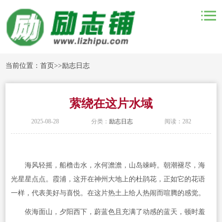
当前位置：
首页
>>
励志日志
萦绕在这片水域
2025-08-28
分类：
励志日志
阅读：282
海风轻摇，船橹击水，水何澹澹，山岛竦峙。朝潮褪尽，海
光星星点点。霞浦，这开在神州大地上的杜鹃花，正如它的花语
一样，代表美好与喜悦。在这片热土上给人热闹而喧腾的感觉。
依海面山，夕阳西下，蔚蓝色且充满了动感的蓝天，顿时羞