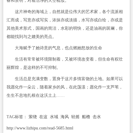
春和景明，对着洁净的天空梳妆。
这片神奇的海域上，自然就是位伟大的艺术家，各个流派相
汇而成，写意亦或写实，浓抹亦或淡描，水写亦或白绘，亦或是
其他美术形式，国画的简洁，水彩的明快，还是油画的斑斓，你
都能找到与之媲美的亮点。
大海赋予了她诗意的气息，也点燃她怒放的生命
生活有常常被环境限制着，又被环境改变着，但生命有权壮
丽辉煌，是这样的不可抑制。
生活总是充满变数，置身于这片多情富饶的土地。如果可以
我愿化作一朵云，随着家乡的风，在此荡漾；愿化作一支芦苇，
生生不息地扎根在这沃土上……
TAG标签：
萦绕
在这
水域
海风
轻摇
船橹
击水
http://www.lizhipu.com/read-5685.html